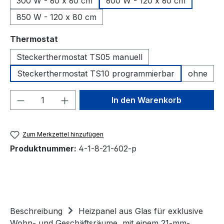
300 W - 60 x 60 cm
600 W - 120 x 60 cm
850 W - 120 x 80 cm
auswählen
Thermostat
Steckerthermostat TS05 manuell
Steckerthermostat TS10 programmierbar
ohne
Produkt Anzahl: Gib den gewünschten We
In den Warenkorb
Zum Merkzettel hinzufügen
Produktnummer:
4-1-8-21-602-p
Beschreibung
Heizpanel aus Glas für exklusive
Wohn- und Geschäftsräume, mit einem 21-mm-