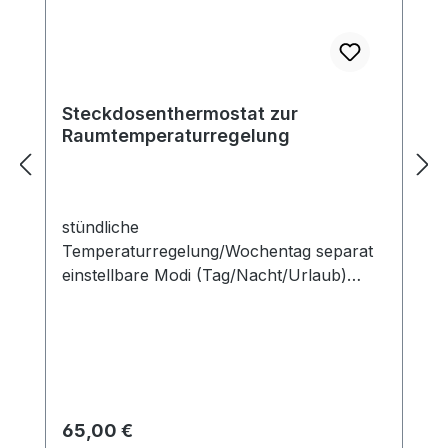
Steckdosenthermostat zur
Raumtemperaturregelung
stündliche
Temperaturregelung/Wochentag separat
einstellbare Modi (Tag/Nacht/Urlaub)
Regelbereich 5–35 °C einfache, schnelle
Bedienung
Regulärer Preis:
65,00 €