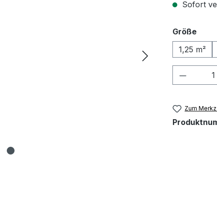
Sofort ve
ausw
Größe
1,25 m²
Produkt
Zum Merkze
Produktnu