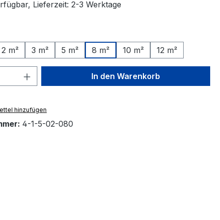
rfügbar, Lieferzeit: 2-3 Werktage
ählen
2 m²
3 m²
5 m²
8 m²
10 m²
12 m²
 Anzahl: Gib den gewünschten Wert ein 
In den Warenkorb
ttel hinzufügen
mmer:
4-1-5-02-080