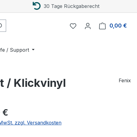
30 Tage Rückgaberecht
0,00 €
Ware
lfe / Support
/ Klickvinyl
Fenix
eis:
 €
. MwSt. zzgl. Versandkosten