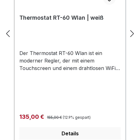
Thermostat RT-60 Wlan | weiß
Der Thermostat RT-60 Wlan ist ein
moderner Regler, der mit einem
Touchscreen und einem drahtlosen WiFi
4G-Steuermodul ausgestattet ist. Der
Thermostat RT-60 Wlan ist vollständig
programmierbar. Kompatibel mit Amazon
Alexa und Google Home. Das Gerät erfüllt
die Anforderungen der EU-Ökodesign-
Richtlinie. Eingebauter Luftsensor und
Regulärer Preis:
Verkaufspreis:
135,00 €
155,00 €
(12.9% gespart)
Bodentemperatursensor (Kabel NTC 10
kOhm). Programmierbar An / aus
Details
Schalter LCD-Touchscreen mit