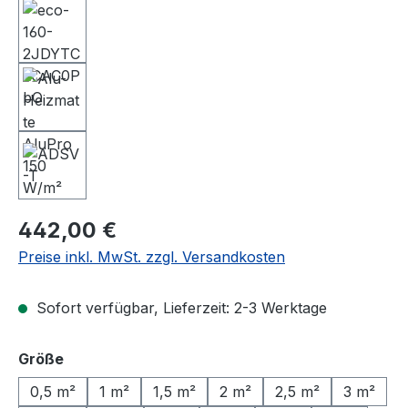
Regulärer Preis:
442,00 €
Preise inkl. MwSt. zzgl. Versandkosten
Sofort verfügbar, Lieferzeit: 2-3 Werktage
auswählen
Größe
0,5 m²
1 m²
1,5 m²
2 m²
2,5 m²
3 m²