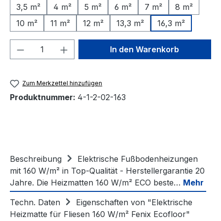
3,5 m²
4 m²
5 m²
6 m²
7 m²
8 m²
10 m²
11 m²
12 m²
13,3 m²
16,3 m²
Produkt Anzahl: Gib den gewünschten We
In den Warenkorb
Zum Merkzettel hinzufügen
Produktnummer:
4-1-2-02-163
Beschreibung
Elektrische Fußbodenheizungen
mit 160 W/m² in Top-Qualität - Herstellergarantie 20
Jahre. Die Heizmatten 160 W/m² ECO beste…
Mehr
Techn. Daten
Eigenschaften von "Elektrische
Heizmatte für Fliesen 160 W/m² Fenix Ecofloor"