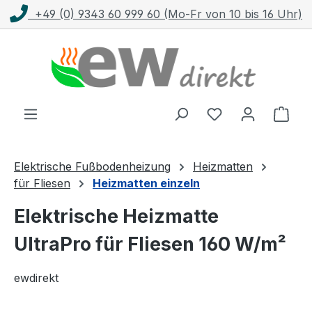
von 10 bis 16 Uhr)
Kostenloser Versand mit
Zum Hauptinhalt springen
Ware
Elektrische Fußbodenheizung
Heizmatten
für Fliesen
Heizmatten einzeln
Elektrische Heizmatte
UltraPro für Fliesen 160 W/m²
ewdirekt