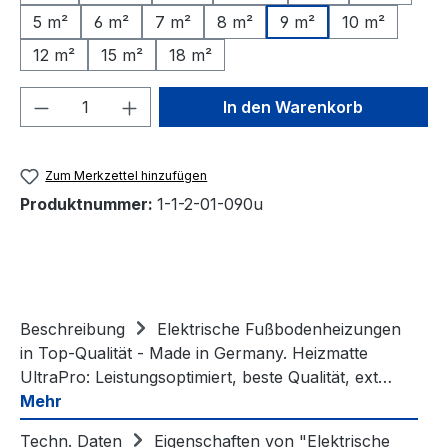
5 m²
6 m²
7 m²
8 m²
9 m²
10 m²
12 m²
15 m²
18 m²
Produkt Anzahl: Gib den gewünschten We
In den Warenkorb
Zum Merkzettel hinzufügen
Produktnummer:
1-1-2-01-090u
Beschreibung
Elektrische Fußbodenheizungen
in Top-Qualität - Made in Germany. Heizmatte
UltraPro: Leistungsoptimiert, beste Qualität, ext…
Mehr
Techn. Daten
Eigenschaften von "Elektrische