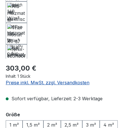
Regulärer Preis:
303,00 €
Inhalt:
1 Stück
Preise inkl. MwSt. zzgl. Versandkosten
Sofort verfügbar, Lieferzeit: 2-3 Werktage
auswählen
Größe
1 m²
1,5 m²
2 m²
2,5 m²
3 m²
4 m²