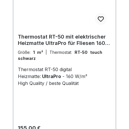
Thermostat RT-50 mit elektrischer
Heizmatte UltraPro für Fliesen 160
W/m²
Größe:
1 m²
|
Thermostat:
RT-50 touch
schwarz
Thermostat RT-50 digital
Heizmatte:
UltraPro
- 160 W/m²
High Quality / beste Qualität
Regulärer Preis:
155,00 €