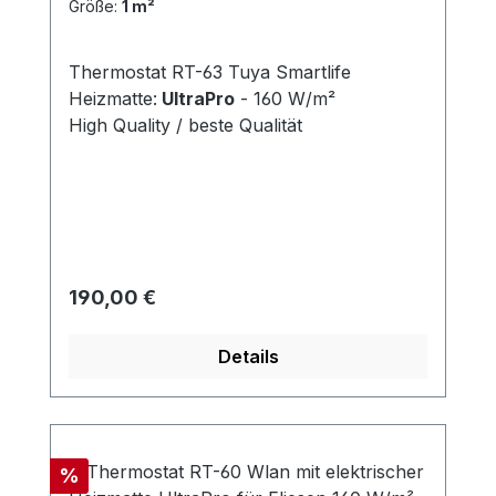
Größe:
1 m²
Thermostat RT-63 Tuya Smartlife
Heizmatte:
UltraPro
- 160 W/m²
High Quality / beste Qualität
Regulärer Preis:
190,00 €
Details
Rabatt
%