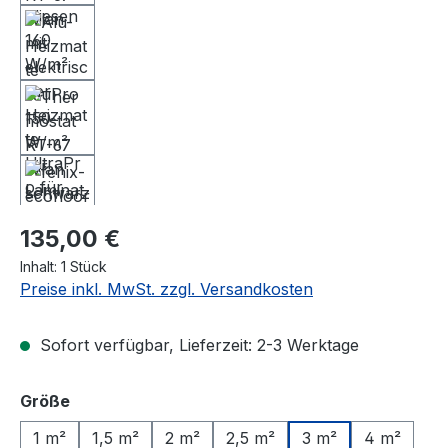
Regulärer Preis:
135,00 €
Inhalt:
1 Stück
Preise inkl. MwSt. zzgl. Versandkosten
Sofort verfügbar, Lieferzeit: 2-3 Werktage
auswählen
Größe
1 m²
1,5 m²
2 m²
2,5 m²
3 m²
4 m²