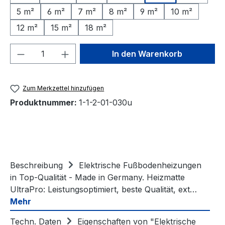
5 m²
6 m²
7 m²
8 m²
9 m²
10 m²
12 m²
15 m²
18 m²
Produkt Anzahl: Gib den gewünschten We
In den Warenkorb
Zum Merkzettel hinzufügen
Produktnummer:
1-1-2-01-030u
Beschreibung
Elektrische Fußbodenheizungen
in Top-Qualität - Made in Germany. Heizmatte
UltraPro: Leistungsoptimiert, beste Qualität, ext…
Mehr
Techn. Daten
Eigenschaften von "Elektrische