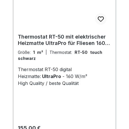
Thermostat RT-50 mit elektrischer
Heizmatte UltraPro für Fliesen 160
W/m²
Größe:
1 m²
|
Thermostat:
RT-50 touch
schwarz
Thermostat RT-50 digital
Heizmatte:
UltraPro
- 160 W/m²
High Quality / beste Qualität
Regulärer Preis:
155,00 €