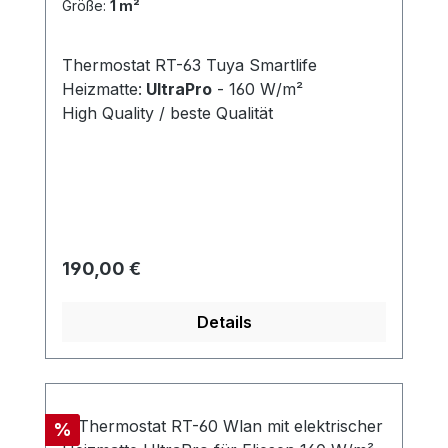
Größe:
1 m²
Thermostat RT-63 Tuya Smartlife
Heizmatte:
UltraPro
- 160 W/m²
High Quality / beste Qualität
Regulärer Preis:
190,00 €
Details
Rabatt
%