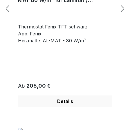
MAT 80 W/m² für Laminat /
Klickvinyl
Thermostat Fenix TFT schwarz
App: Fenix
Heizmatte: AL-MAT - 80 W/m²
Regulärer Preis:
Ab
205,00 €
Details