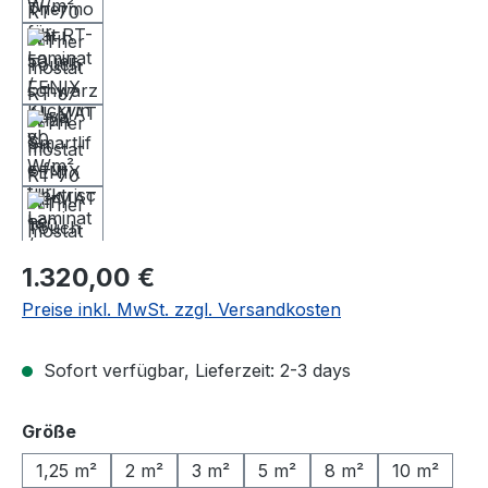
Regulärer Preis:
1.320,00 €
Preise inkl. MwSt. zzgl. Versandkosten
Sofort verfügbar, Lieferzeit: 2-3 days
auswählen
Größe
1,25 m²
2 m²
3 m²
5 m²
8 m²
10 m²