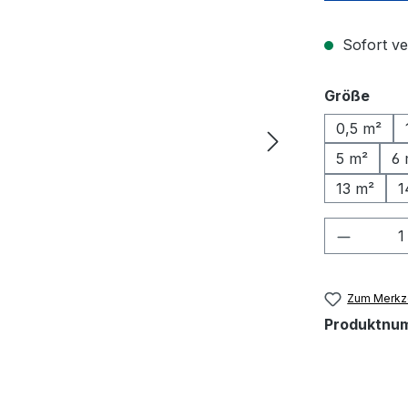
Sofort ve
ausw
Größe
0,5 m²
5 m²
6 
13 m²
1
Produkt
Zum Merkze
Produktnu