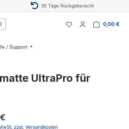
30 Tage Rückgaberecht
0,00 €
Ware
lfe / Support
matte UltraPro für
eis:
 €
. MwSt. zzgl. Versandkosten