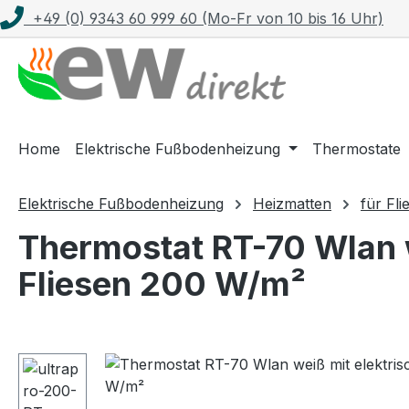
+49 (0) 9343 60 999 60 (Mo-Fr von 10 bis 16 Uhr)
m Hauptinhalt springen
Zur Suche springen
Zur Hauptnavigation springen
Home
Elektrische Fußbodenheizung
Thermostate
Elektrische Fußbodenheizung
Heizmatten
für Fli
Thermostat RT-70 Wlan w
Fliesen 200 W/m²
Bildergalerie überspringen