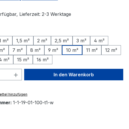
rfügbar, Lieferzeit: 2-3 Werktage
ählen
1 m²
1,5 m²
2 m²
2,5 m²
3 m²
4 m²
m²
7 m²
8 m²
9 m²
10 m²
11 m²
12 m²
4 m²
15 m²
16 m²
 Anzahl: Gib den gewünschten Wert ein 
In den Warenkorb
ttel hinzufügen
mmer:
1-1-19-01-100-t1-w