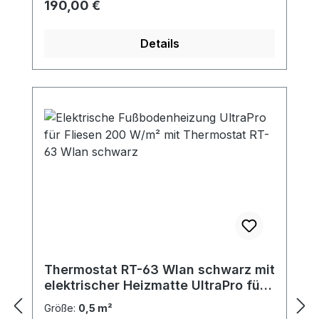
Regulärer Preis:
190,00 €
Details
Thermostat RT-63 Wlan schwarz mit
elektrischer Heizmatte UltraPro für
Fliesen 200 W/m²
Größe:
0,5 m²