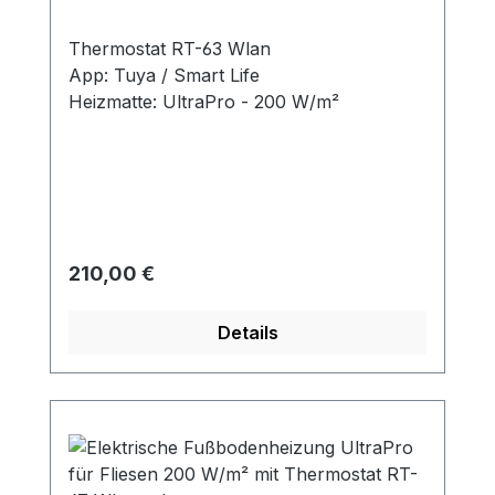
Thermostat RT-63 Wlan
App: Tuya / Smart Life
Heizmatte: UltraPro - 200 W/m²
Regulärer Preis:
210,00 €
Details