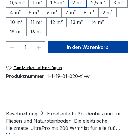
0,5 m²
1 m²
1,5 m²
2 m²
2,5 m²
3 m²
4 m²
5 m²
6 m²
7 m²
8 m²
9 m²
10 m²
11 m²
12 m²
13 m²
14 m²
15 m²
16 m²
Produkt Anzahl: Gib den gewünschten We
In den Warenkorb
Zum Merkzettel hinzufügen
Produktnummer:
1-1-19-01-020-t1-w
Beschreibung
Excellente Fußbodenheizung für
Fliesen und Natursteinböden. Die elektrische
Heizmatte UltraPro mit 200 W/m² ist für alle fuß…