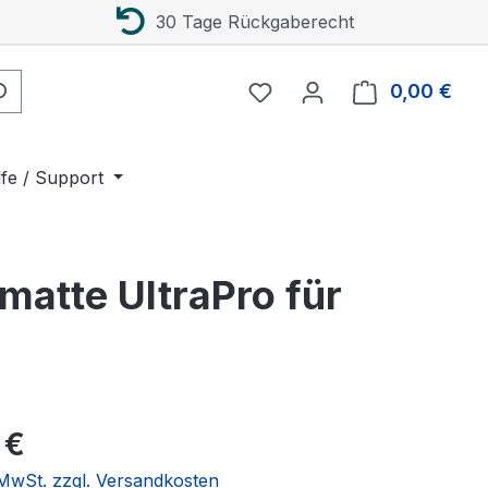
30 Tage Rückgaberecht
0,00 €
Ware
lfe / Support
matte UltraPro für
eis:
 €
. MwSt. zzgl. Versandkosten