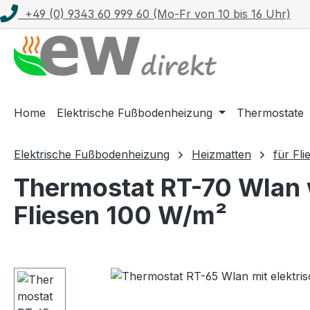
+49 (0) 9343 60 999 60 (Mo-Fr von 10 bis 16 Uhr)
m Hauptinhalt springen
Zur Suche springen
Zur Hauptnavigation springen
Home
Elektrische Fußbodenheizung
Thermostate
Elektrische Fußbodenheizung
Heizmatten
für Fli
Thermostat RT-70 Wlan w
Fliesen 100 W/m²
Bildergalerie überspringen