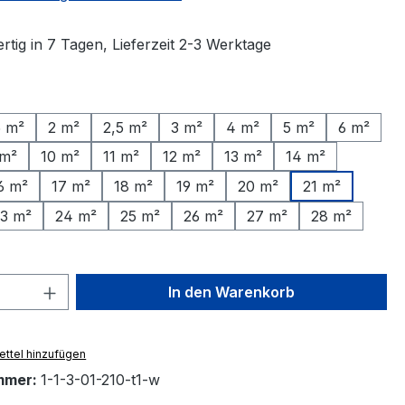
tig in 7 Tagen, Lieferzeit 2-3 Werktage
ählen
5 m²
2 m²
2,5 m²
3 m²
4 m²
5 m²
6 m²
 m²
10 m²
11 m²
12 m²
13 m²
14 m²
6 m²
17 m²
18 m²
19 m²
20 m²
21 m²
3 m²
24 m²
25 m²
26 m²
27 m²
28 m²
 Anzahl: Gib den gewünschten Wert ein 
In den Warenkorb
ttel hinzufügen
mmer:
1-1-3-01-210-t1-w