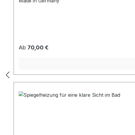
Made in Germany
Regulärer Preis:
Ab
70,00 €