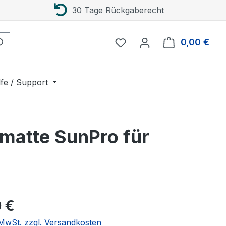
30 Tage Rückgaberecht
0,00 €
Ware
lfe / Support
zmatte SunPro für
eis:
 €
. MwSt. zzgl. Versandkosten