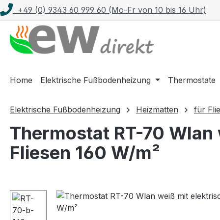
+49 (0) 9343 60 999 60 (Mo-Fr von 10 bis 16 Uhr)
m Hauptinhalt springen
Zur Suche springen
Zur Hauptnavigation springen
Home
Elektrische Fußbodenheizung
Thermostate
Elektrische Fußbodenheizung
Heizmatten
für Fli
Thermostat RT-70 Wlan w
Fliesen 160 W/m²
Bildergalerie überspringen