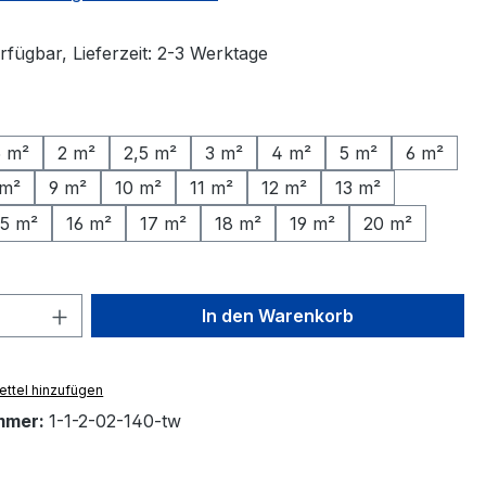
rfügbar, Lieferzeit: 2-3 Werktage
ählen
5 m²
2 m²
2,5 m²
3 m²
4 m²
5 m²
6 m²
 m²
9 m²
10 m²
11 m²
12 m²
13 m²
15 m²
16 m²
17 m²
18 m²
19 m²
20 m²
 Anzahl: Gib den gewünschten Wert ein 
In den Warenkorb
ttel hinzufügen
mmer:
1-1-2-02-140-tw