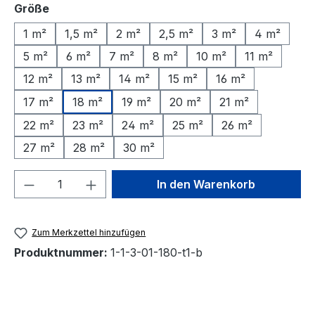
auswählen
Größe
1 m²
1,5 m²
2 m²
2,5 m²
3 m²
4 m²
5 m²
6 m²
7 m²
8 m²
10 m²
11 m²
12 m²
13 m²
14 m²
15 m²
16 m²
17 m²
18 m²
19 m²
20 m²
21 m²
22 m²
23 m²
24 m²
25 m²
26 m²
27 m²
28 m²
30 m²
Produkt Anzahl: Gib den gewünschten We
In den Warenkorb
Zum Merkzettel hinzufügen
Produktnummer:
1-1-3-01-180-t1-b