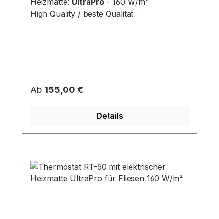
Heizmatte:
UltraPro
- 160 W/m²
High Quality / beste Qualität
Regulärer Preis:
Ab
155,00 €
Details