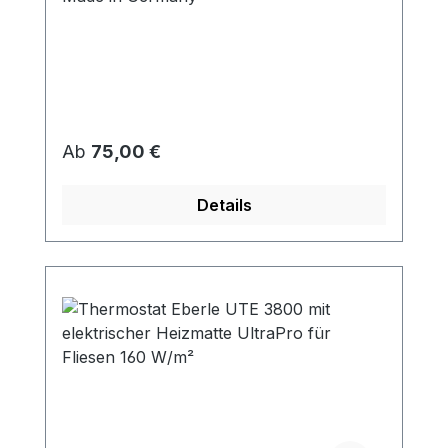
Regulärer Preis:
Ab
75,00 €
Details