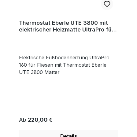
Thermostat Eberle UTE 3800 mit
elektrischer Heizmatte UltraPro für
Fliesen 160 W/m²
Elektrische Fußbodenheizung UltraPro
160 für Fliesen mit Thermostat Eberle
UTE 3800 Matter
Regulärer Preis:
Ab
220,00 €
Details