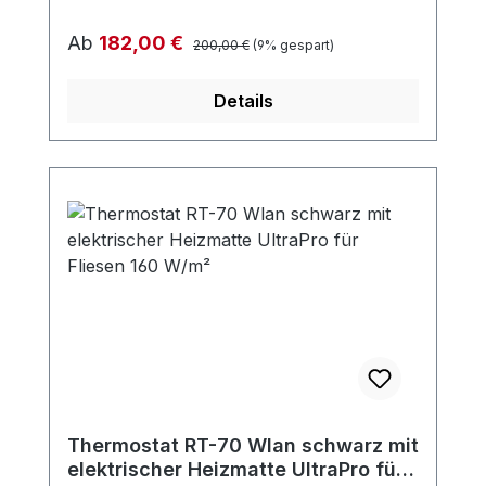
Regulärer Preis:
Verkaufspreis:
Ab
182,00 €
200,00 €
(9% gespart)
Details
Thermostat RT-70 Wlan schwarz mit
elektrischer Heizmatte UltraPro für