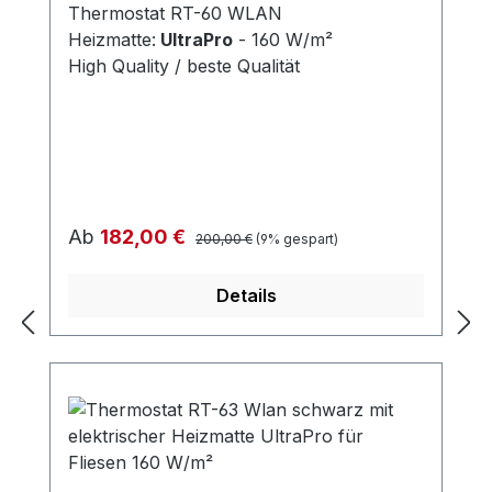
Thermostat RT-60 WLAN
Heizmatte:
UltraPro
- 160 W/m²
High Quality / beste Qualität
Regulärer Preis:
Verkaufspreis:
Ab
182,00 €
200,00 €
(9% gespart)
Details