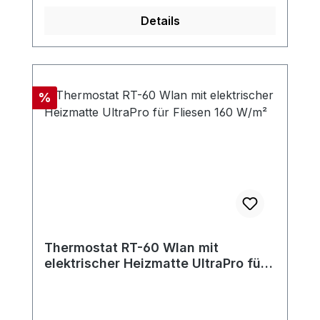
Details
Rabatt
%
Thermostat RT-60 Wlan mit
elektrischer Heizmatte UltraPro für
Fliesen 160 W/m²