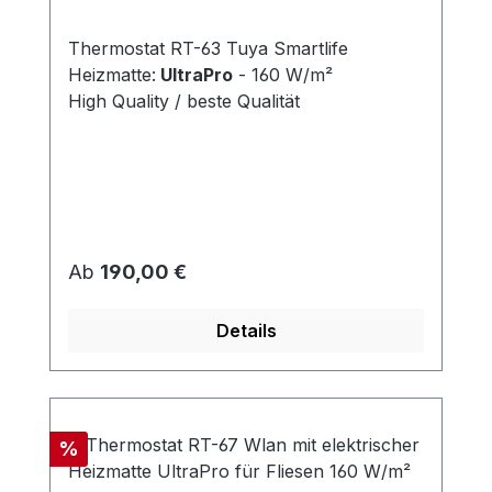
Thermostat RT-63 Tuya Smartlife
Heizmatte:
UltraPro
- 160 W/m²
High Quality / beste Qualität
Regulärer Preis:
Ab
190,00 €
Details
Rabatt
%