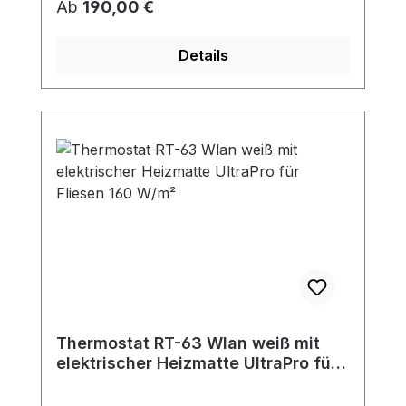
Regulärer Preis:
Ab
190,00 €
Details
Thermostat RT-63 Wlan weiß mit
elektrischer Heizmatte UltraPro für
Fliesen 160 W/m²