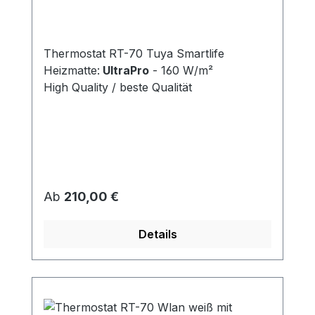
Fliesen 160 W/m²
Thermostat RT-70 Tuya Smartlife
Heizmatte:
UltraPro
- 160 W/m²
High Quality / beste Qualität
Regulärer Preis:
Ab
210,00 €
Details