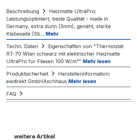
Beschreibung
Heizmatte UltraPro:
Leistungsoptimiert, beste Qualität - made in
Germany, extra dünn (3mm), genäht, starke
Klebeseite (Sti…
Mehr
Techn. Daten
Eigenschaften von "Thermostat
RT-70 Wlan schwarz mit elektrischer Heizmatte
UltraPro für Fliesen 100 W/m²"
Mehr lesen
Produktsicherheit
Herstellerinformation:
ewdirekt GmbHAschhaus
Mehr lesen
FAQ
Produktgalerie überspringen
weitere Artikel