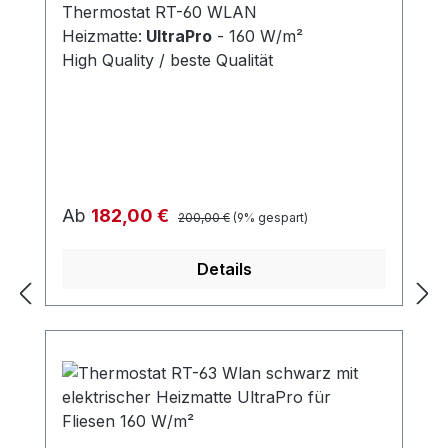
Thermostat RT-60 WLAN
Heizmatte:
UltraPro
- 160 W/m²
High Quality / beste Qualität
Regulärer Preis:
Verkaufspreis:
Ab
182,00 €
200,00 €
(9% gespart)
Details