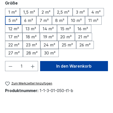
auswählen
Größe
1 m²
1,5 m²
2 m²
2,5 m²
3 m²
4 m²
5 m²
6 m²
7 m²
8 m²
10 m²
11 m²
12 m²
13 m²
14 m²
15 m²
16 m²
17 m²
18 m²
19 m²
20 m²
21 m²
22 m²
23 m²
24 m²
25 m²
26 m²
27 m²
28 m²
30 m²
Produkt Anzahl: Gib den gewünschten We
In den Warenkorb
Zum Merkzettel hinzufügen
Produktnummer:
1-1-3-01-050-t1-b