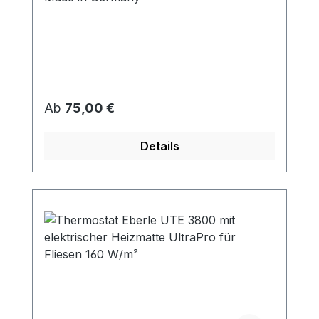
Regulärer Preis:
Ab
75,00 €
Details