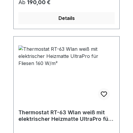
Regulärer Preis:
Ab
190,00 €
Details
Thermostat RT-63 Wlan weiß mit
elektrischer Heizmatte UltraPro für
Fliesen 160 W/m²