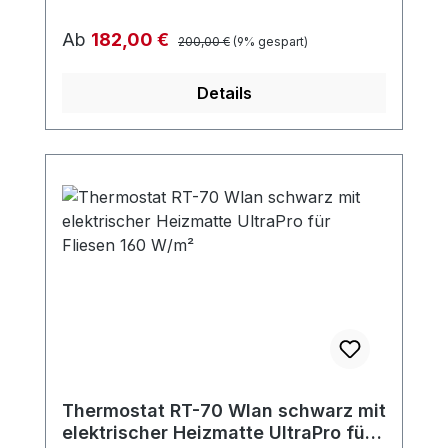
Regulärer Preis:
Verkaufspreis:
Ab
182,00 €
200,00 €
(9% gespart)
Details
Thermostat RT-70 Wlan schwarz mit
elektrischer Heizmatte UltraPro für