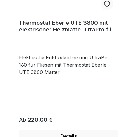
Thermostat Eberle UTE 3800 mit
elektrischer Heizmatte UltraPro für
Fliesen 160 W/m²
Elektrische Fußbodenheizung UltraPro
160 für Fliesen mit Thermostat Eberle
UTE 3800 Matter
Regulärer Preis:
Ab
220,00 €
Details