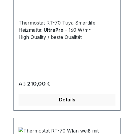
Fliesen 160 W/m²
Thermostat RT-70 Tuya Smartlife
Heizmatte:
UltraPro
- 160 W/m²
High Quality / beste Qualität
Regulärer Preis:
Ab
210,00 €
Details