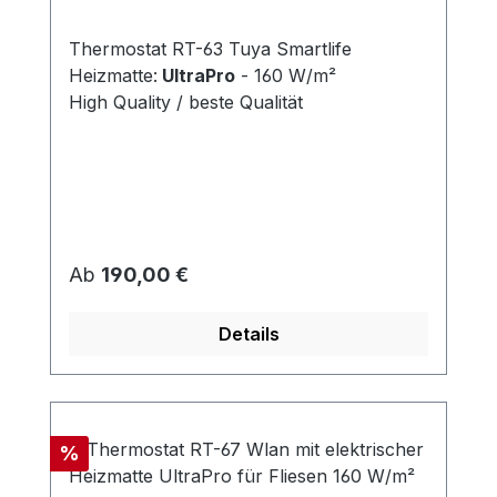
Thermostat RT-63 Tuya Smartlife
Heizmatte:
UltraPro
- 160 W/m²
High Quality / beste Qualität
Regulärer Preis:
Ab
190,00 €
Details
Rabatt
%