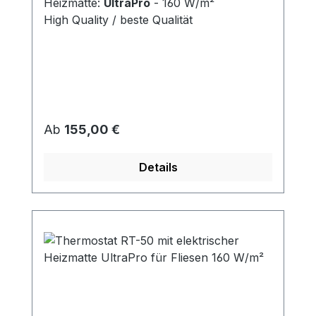
Heizmatte:
UltraPro
- 160 W/m²
High Quality / beste Qualität
Regulärer Preis:
Ab
155,00 €
Details