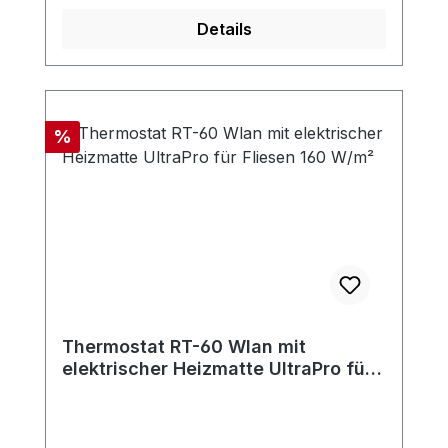
Details
Rabatt
%
Thermostat RT-60 Wlan mit
elektrischer Heizmatte UltraPro für
Fliesen 160 W/m²