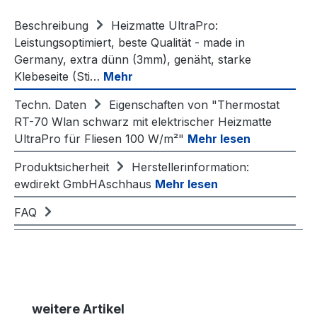
Beschreibung
Heizmatte UltraPro:
Leistungsoptimiert, beste Qualität - made in
Germany, extra dünn (3mm), genäht, starke
Klebeseite (Sti…
Mehr
Techn. Daten
Eigenschaften von "Thermostat
RT-70 Wlan schwarz mit elektrischer Heizmatte
UltraPro für Fliesen 100 W/m²"
Mehr lesen
Produktsicherheit
Herstellerinformation:
ewdirekt GmbHAschhaus
Mehr lesen
FAQ
Produktgalerie überspringen
weitere Artikel