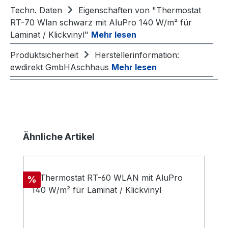
Techn. Daten
Eigenschaften von "Thermostat
RT-70 Wlan schwarz mit AluPro 140 W/m² für
Laminat / Klickvinyl"
Mehr lesen
Produktsicherheit
Herstellerinformation:
ewdirekt GmbHAschhaus
Mehr lesen
Produktgalerie überspringen
Ähnliche Artikel
Rabatt
%