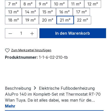
7 m²
8 m²
9 m²
10 m²
11 m²
12 m²
13 m²
14 m²
15 m²
16 m²
17 m²
18 m²
19 m²
20 m²
21 m²
22 m²
Produkt Anzahl: Gib den gewünschten We
In den Warenkorb
Zum Merkzettel hinzufügen
Produktnummer:
1-1-6-02-210-tb
Beschreibung
Elektrische Fußbodenheizung
AluPro 140 im Komplett-Set mit Thermostat RT-70
Wlan Tuya. Da ist alles dabei, was man für die…
Mehr