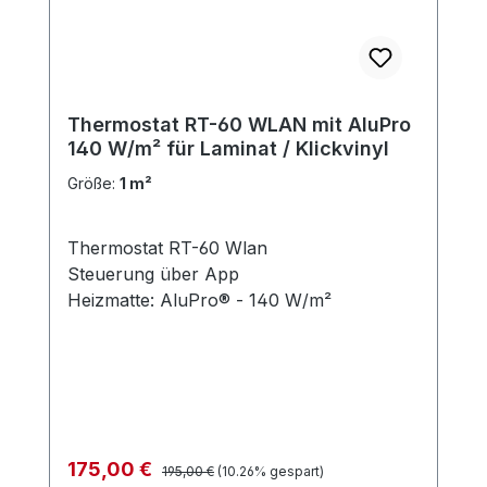
Thermostat RT-60 WLAN mit AluPro
140 W/m² für Laminat / Klickvinyl
Größe:
1 m²
Thermostat RT-60 Wlan
Steuerung über App
Heizmatte: AluPro® - 140 W/m²
Regulärer Preis:
Verkaufspreis:
175,00 €
195,00 €
(10.26% gespart)