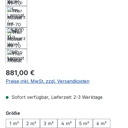
Regulärer Preis:
881,00 €
Preise inkl. MwSt. zzgl. Versandkosten
Sofort verfügbar, Lieferzeit: 2-3 Werktage
auswählen
Größe
1 m²
2 m²
3 m²
4 m²
5 m²
6 m²