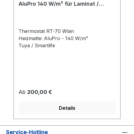
AluPro 140 W/m² für Laminat /
Klickvinyl
Thermostat RT-70 Wlan
Heizmatte: AluPro - 140 W/m²
Tuya / Smartlife
Regulärer Preis:
Ab
200,00 €
Details
Service-Hotline