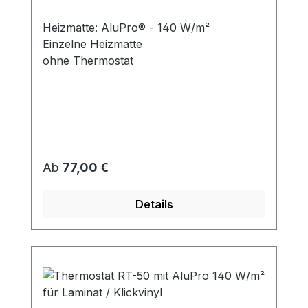
Heizmatte: AluPro® - 140 W/m²
Einzelne Heizmatte
ohne Thermostat
Regulärer Preis:
Ab
77,00 €
Details