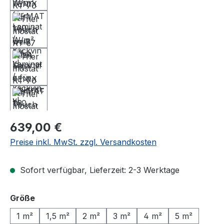
Regulärer Preis:
639,00 €
Preise inkl. MwSt. zzgl. Versandkosten
Sofort verfügbar, Lieferzeit: 2-3 Werktage
auswählen
Größe
1 m²
1,5 m²
2 m²
3 m²
4 m²
5 m²