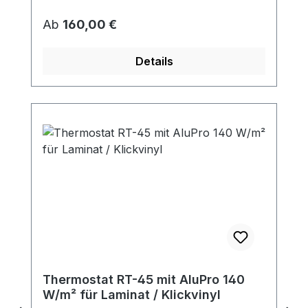
Regulärer Preis:
Ab
160,00 €
Details
Thermostat RT-45 mit AluPro 140
W/m² für Laminat / Klickvinyl