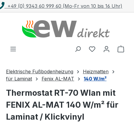
Kostenloser Versand mit DHL ab 100 €
Zum Hauptinhalt springen
Ware
Elektrische Fußbodenheizung
Heizmatten
für Laminat
Fenix AL-MAT
140 W/m²
Thermostat RT-70 Wlan mit
FENIX AL-MAT 140 W/m² für
Laminat / Klickvinyl