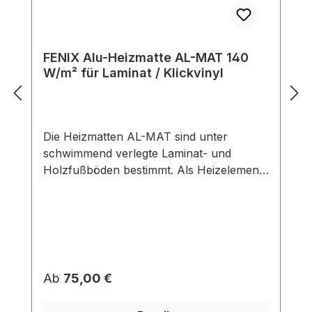
FENIX Alu-Heizmatte AL-MAT 140
W/m² für Laminat / Klickvinyl
Die Heizmatten AL-MAT sind unter
schwimmend verlegte Laminat- und
Holzfußböden bestimmt. Als Heizelement
dienen hier spezielle Leiter mit
Fluoropolymer-Doppelisolierung und
hoher Warmfestigkeit. Dadurch ist
außergewöhnliche Lebensdauer des
Heizelements bei der höchsten Sicherheit
garantiert. Die Matte ist als eine zweiadrige
Regulärer Preis:
Ab
75,00 €
Matte mit einem Anschlussleiter (sog.
kaltem Ende) von 3 m ausgeführt. Die