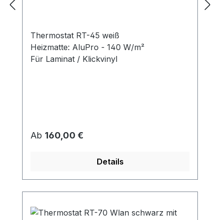
Thermostat RT-45 weiß
Heizmatte: AluPro - 140 W/m²
Für Laminat / Klickvinyl
Regulärer Preis:
Ab
160,00 €
Details