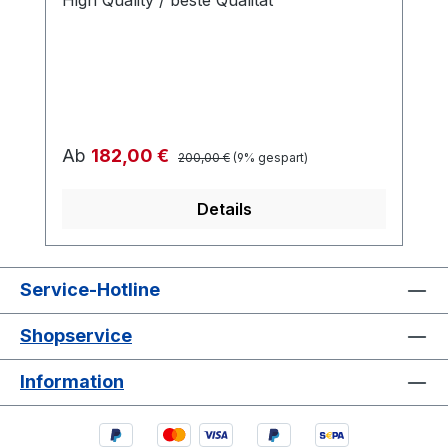
Regulärer Preis:
Verkaufspreis:
Ab
182,00 €
200,00 €
(9% gespart)
Details
Service-Hotline
Shopservice
Information