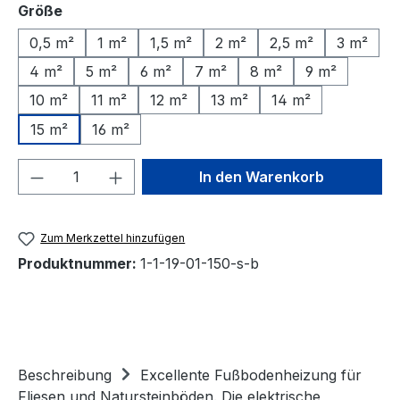
auswählen
Größe
0,5 m²
1 m²
1,5 m²
2 m²
2,5 m²
3 m²
4 m²
5 m²
6 m²
7 m²
8 m²
9 m²
10 m²
11 m²
12 m²
13 m²
14 m²
15 m²
16 m²
Produkt Anzahl: Gib den gewünschten We
In den Warenkorb
Zum Merkzettel hinzufügen
Produktnummer:
1-1-19-01-150-s-b
Beschreibung
Excellente Fußbodenheizung für
Fliesen und Natursteinböden. Die elektrische