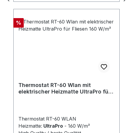
zu wählen, dass es ein ausreichend
großer Rand am Umfang zwecks Klebung
des Spiegels bleibt (auf der Heizfolie
Rabatt
%
haftet der Kitt nicht). Es wird empfohlen,
größere/schwerere Spiegel mit einem
Befestigungsrahmen zu versehen.
Thermostat RT-60 Wlan mit
elektrischer Heizmatte UltraPro für
Fliesen 160 W/m²
Thermostat RT-60 WLAN
Heizmatte:
UltraPro
- 160 W/m²
High Quality / beste Qualität