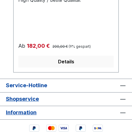
Regulärer Preis:
Verkaufspreis:
Ab
182,00 €
200,00 €
(9% gespart)
Details
Service-Hotline
Shopservice
Information