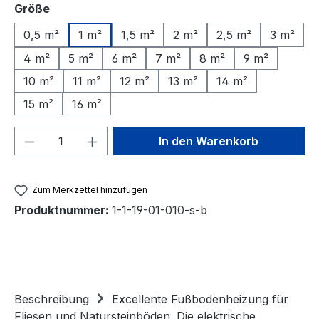
auswählen
Größe
0,5 m²
1 m²
1,5 m²
2 m²
2,5 m²
3 m²
4 m²
5 m²
6 m²
7 m²
8 m²
9 m²
10 m²
11 m²
12 m²
13 m²
14 m²
15 m²
16 m²
Produkt Anzahl: Gib den gewünschten We
In den Warenkorb
Zum Merkzettel hinzufügen
Produktnummer:
1-1-19-01-010-s-b
Beschreibung
Excellente Fußbodenheizung für
Fliesen und Natursteinböden. Die elektrische