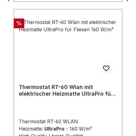
zu wählen, dass es ein ausreichend
großer Rand am Umfang zwecks Klebung
des Spiegels bleibt (auf der Heizfolie
Rabatt
%
haftet der Kitt nicht). Es wird empfohlen,
größere/schwerere Spiegel mit einem
Befestigungsrahmen zu versehen.
Thermostat RT-60 Wlan mit
elektrischer Heizmatte UltraPro für
Fliesen 160 W/m²
Thermostat RT-60 WLAN
Heizmatte:
UltraPro
- 160 W/m²
High Quality / beste Qualität