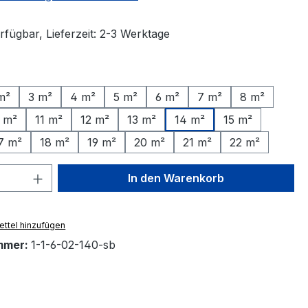
rfügbar, Lieferzeit: 2-3 Werktage
ählen
m²
3 m²
4 m²
5 m²
6 m²
7 m²
8 m²
 m²
11 m²
12 m²
13 m²
14 m²
15 m²
7 m²
18 m²
19 m²
20 m²
21 m²
22 m²
 Anzahl: Gib den gewünschten Wert ein 
In den Warenkorb
ttel hinzufügen
mmer:
1-1-6-02-140-sb