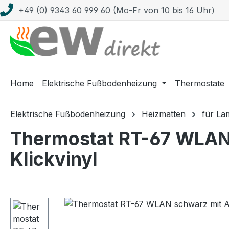
+49 (0) 9343 60 999 60 (Mo-Fr von 10 bis 16 Uhr)
m Hauptinhalt springen
Zur Suche springen
Zur Hauptnavigation springen
Home
Elektrische Fußbodenheizung
Thermostate
Elektrische Fußbodenheizung
Heizmatten
für La
Thermostat RT-67 WLAN 
Klickvinyl
Bildergalerie überspringen