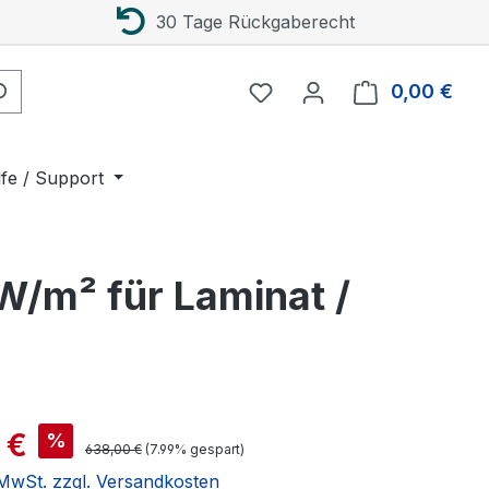
30 Tage Rückgaberecht
0,00 €
Ware
lfe / Support
/m² für Laminat /
is:
 €
%
Regulärer Preis:
638,00 €
(7.99% gespart)
. MwSt. zzgl. Versandkosten