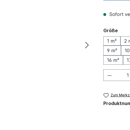
Sofort ve
ausw
Größe
1 m²
2 
9 m²
10
16 m²
1
Produkt
Zum Merkze
Produktnu