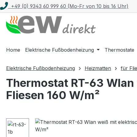
+49 (0) 9343 60 999 60 (Mo-Fr von 10 bis 16 Uhr)
m Hauptinhalt springen
Zur Suche springen
Zur Hauptnavigation springen
Home
Elektrische Fußbodenheizung
Thermostate
Elektrische Fußbodenheizung
Heizmatten
für Fli
Thermostat RT-63 Wlan w
Fliesen 160 W/m²
Bildergalerie überspringen