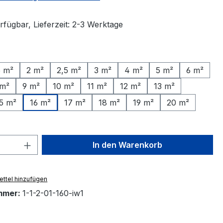
rfügbar, Lieferzeit: 2-3 Werktage
ählen
5 m²
2 m²
2,5 m²
3 m²
4 m²
5 m²
6 m²
 m²
9 m²
10 m²
11 m²
12 m²
13 m²
5 m²
16 m²
17 m²
18 m²
19 m²
20 m²
 Anzahl: Gib den gewünschten Wert ein 
In den Warenkorb
ttel hinzufügen
mmer:
1-1-2-01-160-iw1