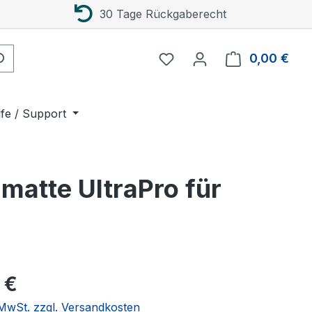
30 Tage Rückgaberecht
0,00 €
Ware
lfe / Support
matte UltraPro für
eis:
 €
. MwSt. zzgl. Versandkosten