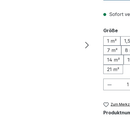
Sofort ve
ausw
Größe
1 m²
1,
7 m²
8
14 m²
1
21 m²
Produkt
Zum Merkze
Produktnu