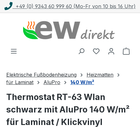
von 10 bis 16 Uhr)
Kostenloser Versand mit
Zum Hauptinhalt springen
Ware
Elektrische Fußbodenheizung
Heizmatten
für Laminat
AluPro
140 W/m²
Thermostat RT-63 Wlan
schwarz mit AluPro 140 W/m²
für Laminat / Klickvinyl