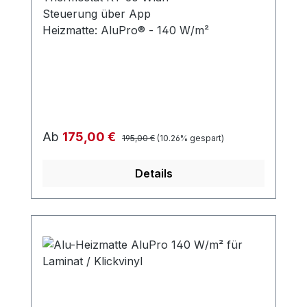
Steuerung über App
Heizmatte: AluPro® - 140 W/m²
Regulärer Preis:
Verkaufspreis:
Ab
175,00 €
195,00 €
(10.26% gespart)
Details