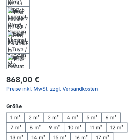
Regulärer Preis:
868,00 €
Preise inkl. MwSt. zzgl. Versandkosten
auswählen
Größe
1 m²
2 m²
3 m²
4 m²
5 m²
6 m²
7 m²
8 m²
9 m²
10 m²
11 m²
12 m²
13 m²
14 m²
15 m²
16 m²
17 m²