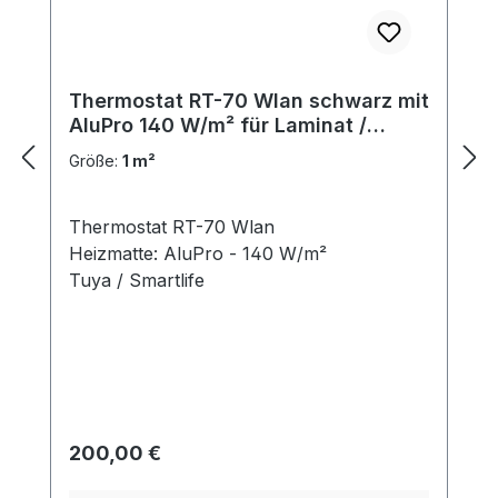
Thermostat RT-70 Wlan schwarz mit
AluPro 140 W/m² für Laminat /
Klickvinyl
Größe:
1 m²
Thermostat RT-70 Wlan
Heizmatte: AluPro - 140 W/m²
Tuya / Smartlife
Regulärer Preis:
200,00 €