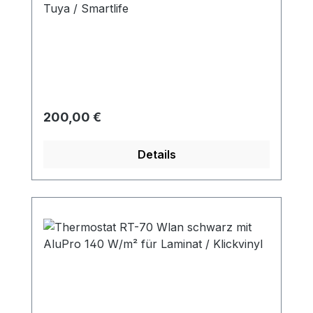
Tuya / Smartlife
Regulärer Preis:
200,00 €
Details