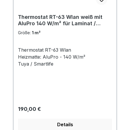
Thermostat RT-63 Wlan weiß mit
AluPro 140 W/m² für Laminat /
Klickvinyl
Größe:
1 m²
Thermostat RT-63 Wlan
Heizmatte: AluPro - 140 W/m²
Tuya / Smartlife
Regulärer Preis:
190,00 €
Details