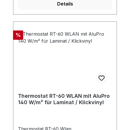
Details
Rabatt
%
Thermostat RT-60 WLAN mit AluPro
140 W/m² für Laminat / Klickvinyl
Thermostat RT-60 Wlan