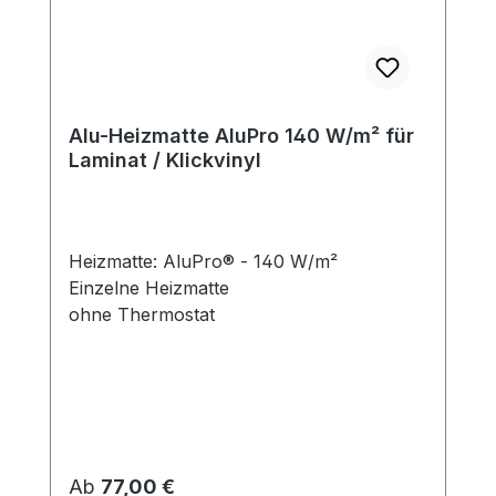
Alu-Heizmatte AluPro 140 W/m² für
Laminat / Klickvinyl
Heizmatte: AluPro® - 140 W/m²
Einzelne Heizmatte
ohne Thermostat
Regulärer Preis:
Ab
77,00 €