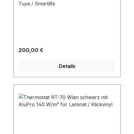
Tuya / Smartlife
Regulärer Preis:
200,00 €
Details