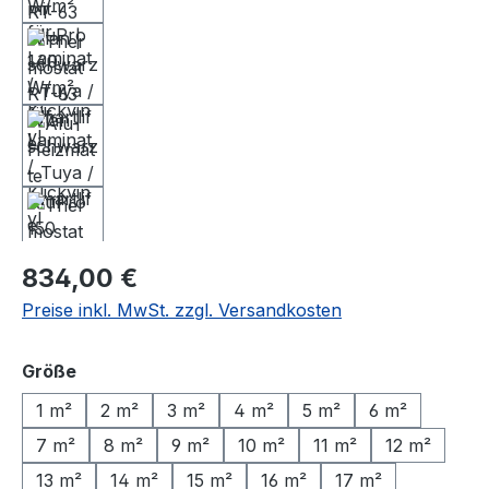
Regulärer Preis:
834,00 €
Preise inkl. MwSt. zzgl. Versandkosten
auswählen
Größe
1 m²
2 m²
3 m²
4 m²
5 m²
6 m²
7 m²
8 m²
9 m²
10 m²
11 m²
12 m²
13 m²
14 m²
15 m²
16 m²
17 m²