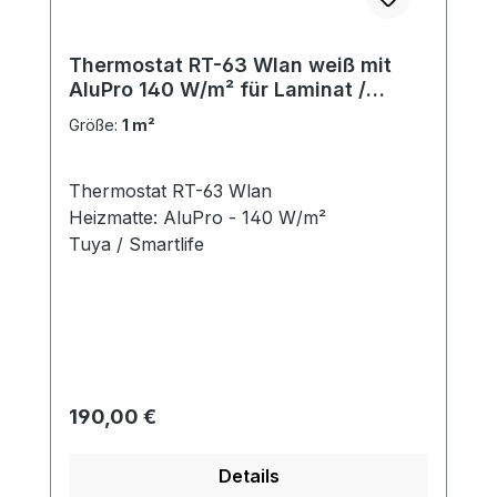
Thermostat RT-63 Wlan weiß mit
AluPro 140 W/m² für Laminat /
Klickvinyl
Größe:
1 m²
Thermostat RT-63 Wlan
Heizmatte: AluPro - 140 W/m²
Tuya / Smartlife
Regulärer Preis:
190,00 €
Details