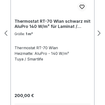
Thermostat RT-70 Wlan schwarz mit
AluPro 140 W/m² für Laminat /
Klickvinyl
Größe:
1 m²
Thermostat RT-70 Wlan
Heizmatte: AluPro - 140 W/m²
Tuya / Smartlife
Regulärer Preis:
200,00 €