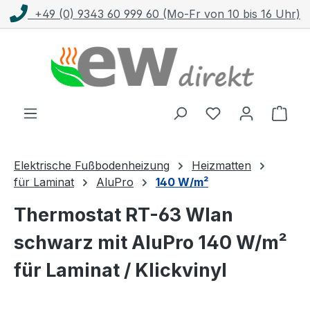
n 10 bis 16 Uhr)
Kostenloser Versand mit D
Zum Hauptinhalt springen
Ware
Elektrische Fußbodenheizung
Heizmatten
für Laminat
AluPro
140 W/m²
Thermostat RT-63 Wlan
schwarz mit AluPro 140 W/m²
für Laminat / Klickvinyl