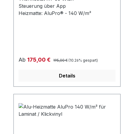
Steuerung über App
Heizmatte: AluPro® - 140 W/m²
Regulärer Preis:
Verkaufspreis:
Ab
175,00 €
195,00 €
(10.26% gespart)
Details