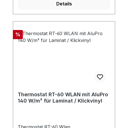
Details
Rabatt
%
Thermostat RT-60 WLAN mit AluPro
140 W/m² für Laminat / Klickvinyl
Thermostat RT-60 Wlan