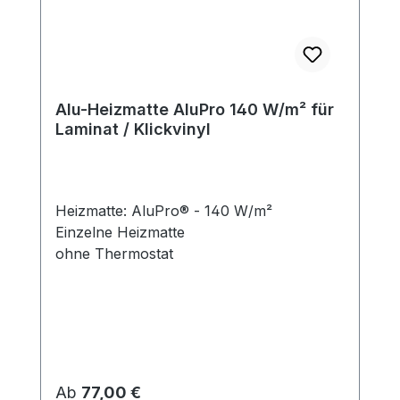
Alu-Heizmatte AluPro 140 W/m² für
Laminat / Klickvinyl
Heizmatte: AluPro® - 140 W/m²
Einzelne Heizmatte
ohne Thermostat
Regulärer Preis:
Ab
77,00 €