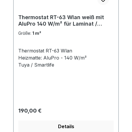
Thermostat RT-63 Wlan weiß mit
AluPro 140 W/m² für Laminat /
Klickvinyl
Größe:
1 m²
Thermostat RT-63 Wlan
Heizmatte: AluPro - 140 W/m²
Tuya / Smartlife
Regulärer Preis:
190,00 €
Details