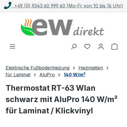
o-Fr von 10 bis 16 Uhr)
Kostenloser Versan
Zum Hauptinhalt springen
Ware
Elektrische Fußbodenheizung
Heizmatten
für Laminat
AluPro
140 W/m²
Thermostat RT-63 Wlan
schwarz mit AluPro 140 W/m²
für Laminat / Klickvinyl