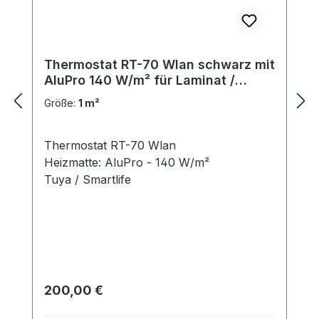
Thermostat RT-70 Wlan schwarz mit
AluPro 140 W/m² für Laminat /
Klickvinyl
Größe:
1 m²
Thermostat RT-70 Wlan
Heizmatte: AluPro - 140 W/m²
Tuya / Smartlife
Regulärer Preis:
200,00 €