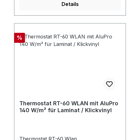
Details
Rabatt
%
Thermostat RT-60 WLAN mit AluPro
140 W/m² für Laminat / Klickvinyl
Thermostat RT-60 Wlan