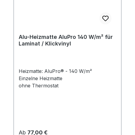
Alu-Heizmatte AluPro 140 W/m² für
Laminat / Klickvinyl
Heizmatte: AluPro® - 140 W/m²
Einzelne Heizmatte
ohne Thermostat
Regulärer Preis:
Ab
77,00 €