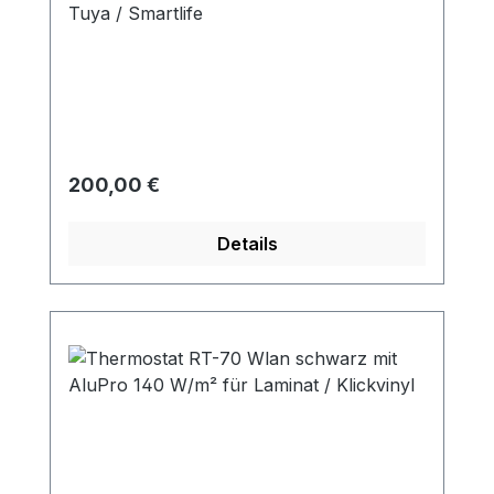
Tuya / Smartlife
Regulärer Preis:
200,00 €
Details