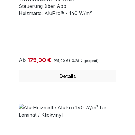
Steuerung über App
Heizmatte: AluPro® - 140 W/m²
Regulärer Preis:
Verkaufspreis:
Ab
175,00 €
195,00 €
(10.26% gespart)
Details