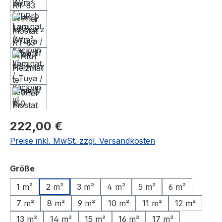
Regulärer Preis:
222,00 €
Preise inkl. MwSt. zzgl. Versandkosten
auswählen
Größe
1 m²
2 m²
3 m²
4 m²
5 m²
6 m²
7 m²
8 m²
9 m²
10 m²
11 m²
12 m²
13 m²
14 m²
15 m²
16 m²
17 m²