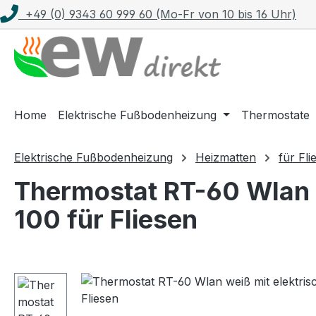
+49 (0) 9343 60 999 60 (Mo-Fr von 10 bis 16 Uhr)
m Hauptinhalt springen
Zur Suche springen
Zur Hauptnavigation springen
Home
Elektrische Fußbodenheizung
Thermostate
Elektrische Fußbodenheizung
Heizmatten
für Fli
Thermostat RT-60 Wlan 
100 für Fliesen
Bildergalerie überspringen