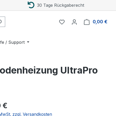
30 Tage Rückgaberecht
0,00 €
Ware
lfe / Support
bodenheizung UltraPro
eis:
 €
. MwSt. zzgl. Versandkosten