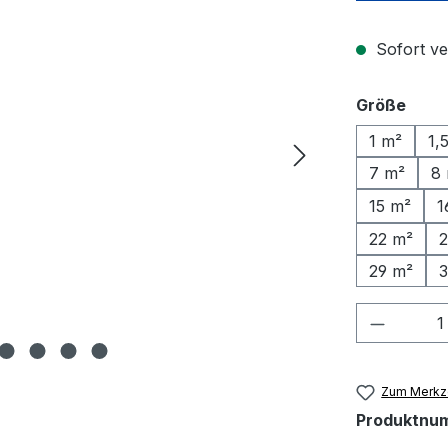
Sofort ver
ausw
Größe
1 m²
1,
7 m²
8
15 m²
1
22 m²
2
29 m²
3
Produkt
Zum Merkze
Produktnu