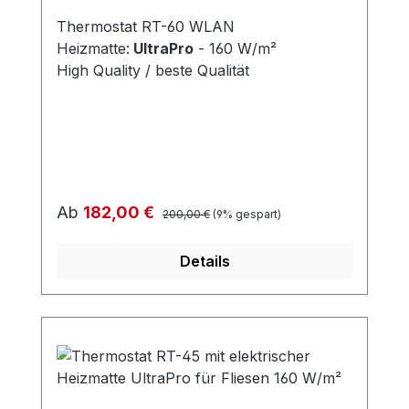
Thermostat RT-60 WLAN
Heizmatte:
UltraPro
- 160 W/m²
High Quality / beste Qualität
Regulärer Preis:
Verkaufspreis:
Ab
182,00 €
200,00 €
(9% gespart)
Details