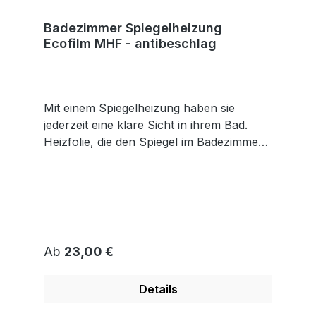
Badezimmer Spiegelheizung
Ecofilm MHF - antibeschlag
Mit einem Spiegelheizung haben sie
jederzeit eine klare Sicht in ihrem Bad.
Heizfolie, die den Spiegel im Badezimmer
vor Beschlagen schützt. Die Folien haben
Doppellaminierung (Schutz vor feuchter
Umgebung) und sind mit einer
selbstklebenden Fläche versehen, mit der
sie auf die Rückseite des Spiegels geklebt
werden. Die Spiegelheizfolie arbeitet mit
Regulärer Preis:
Ab
23,00 €
niedrigen Temperaturen. Eine Überhitzung
oder Beschädigung des Spiegels wird
Details
somit verhindert. Die Spiegelheizfolie ist
selbstklebend, dadurch schnelle einfache