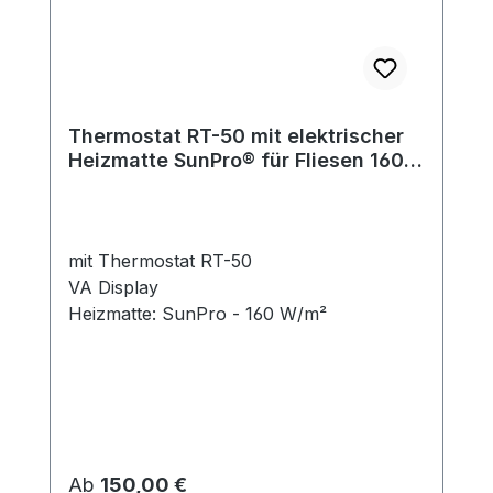
Thermostat RT-50 mit elektrischer
Heizmatte SunPro® für Fliesen 160
W/m²
mit Thermostat RT-50
VA Display
Heizmatte: SunPro - 160 W/m²
Regulärer Preis:
Ab
150,00 €