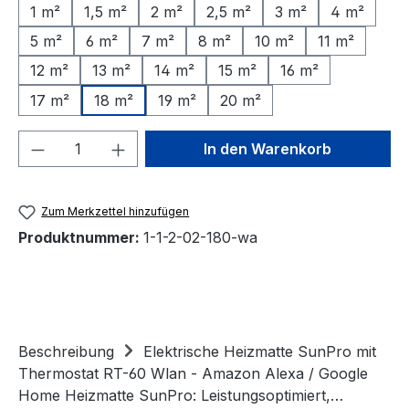
1 m²
1,5 m²
2 m²
2,5 m²
3 m²
4 m²
5 m²
6 m²
7 m²
8 m²
10 m²
11 m²
12 m²
13 m²
14 m²
15 m²
16 m²
17 m²
18 m²
19 m²
20 m²
Produkt Anzahl: Gib den gewünschten We
In den Warenkorb
Zum Merkzettel hinzufügen
Produktnummer:
1-1-2-02-180-wa
Beschreibung
Elektrische Heizmatte SunPro mit
Thermostat RT-60 Wlan - Amazon Alexa / Google
Home Heizmatte SunPro: Leistungsoptimiert,…