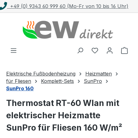
s 16 Uhr)
Kostenloser Versand mit DHL ab 1
Zum Hauptinhalt springen
Ware
Elektrische Fußbodenheizung
Heizmatten
für Fliesen
Komplett-Sets
SunPro
SunPro 160
Thermostat RT-60 Wlan mit
elektrischer Heizmatte
SunPro für Fliesen 160 W/m²