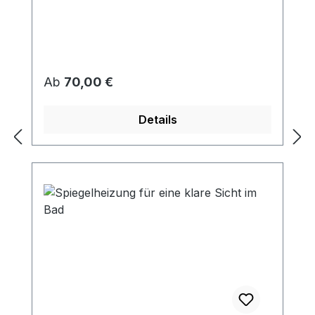
Regulärer Preis:
Ab
70,00 €
Details