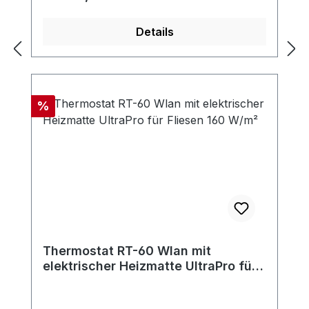
Details
Rabatt
%
Thermostat RT-60 Wlan mit
elektrischer Heizmatte UltraPro für
Fliesen 160 W/m²