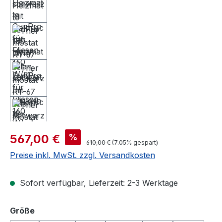
Verkaufspreis:
%
567,00 €
Regulärer Preis:
610,00 €
(7.05% gespart)
Preise inkl. MwSt. zzgl. Versandkosten
Sofort verfügbar, Lieferzeit: 2-3 Werktage
auswählen
Größe