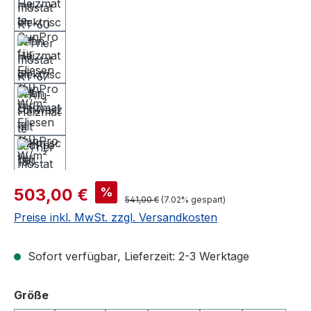
Verkaufspreis:
%
503,00 €
Regulärer Preis:
541,00 €
(7.02% gespart)
Preise inkl. MwSt. zzgl. Versandkosten
Sofort verfügbar, Lieferzeit: 2-3 Werktage
auswählen
Größe