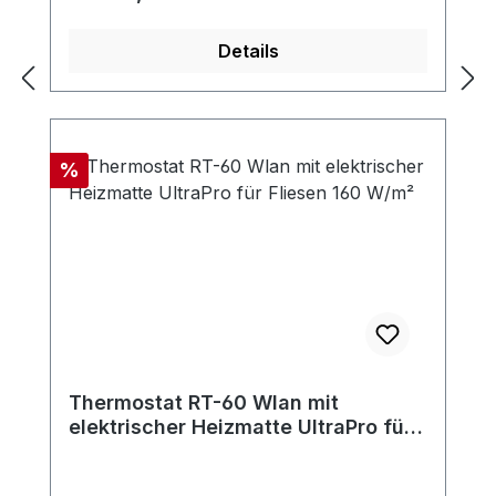
Details
Rabatt
%
Thermostat RT-60 Wlan mit
elektrischer Heizmatte UltraPro für
Fliesen 160 W/m²