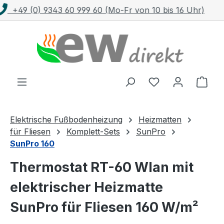
Kostenloser Versand mit DHL ab 100 €
Zum Hauptinhalt springen
Ware
Elektrische Fußbodenheizung
Heizmatten
für Fliesen
Komplett-Sets
SunPro
SunPro 160
Thermostat RT-60 Wlan mit
elektrischer Heizmatte
SunPro für Fliesen 160 W/m²