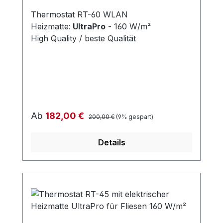
Thermostat RT-60 WLAN
Heizmatte:
UltraPro
- 160 W/m²
High Quality / beste Qualität
Regulärer Preis:
Verkaufspreis:
Ab
182,00 €
200,00 €
(9% gespart)
Details