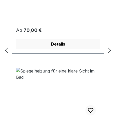
Regulärer Preis:
Ab
70,00 €
Details