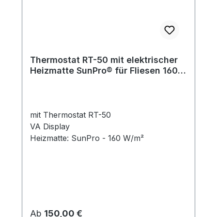
Thermostat RT-50 mit elektrischer
Heizmatte SunPro® für Fliesen 160
W/m²
mit Thermostat RT-50
VA Display
Heizmatte: SunPro - 160 W/m²
Regulärer Preis:
Ab
150,00 €