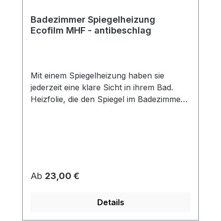
Badezimmer Spiegelheizung
Ecofilm MHF - antibeschlag
Mit einem Spiegelheizung haben sie
jederzeit eine klare Sicht in ihrem Bad.
Heizfolie, die den Spiegel im Badezimmer
vor Beschlagen schützt. Die Folien haben
Doppellaminierung (Schutz vor feuchter
Umgebung) und sind mit einer
selbstklebenden Fläche versehen, mit der
sie auf die Rückseite des Spiegels geklebt
werden. Die Spiegelheizfolie arbeitet mit
Regulärer Preis:
Ab
23,00 €
niedrigen Temperaturen. Eine Überhitzung
oder Beschädigung des Spiegels wird
Details
somit verhindert. Die Spiegelheizfolie ist
selbstklebend, dadurch schnelle einfache