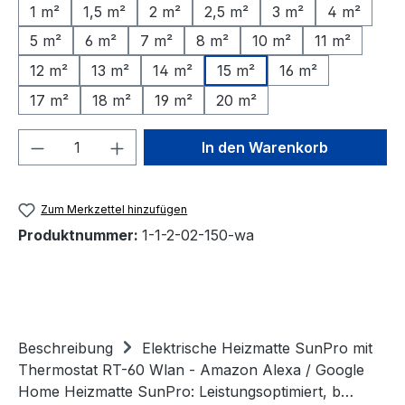
1 m²
1,5 m²
2 m²
2,5 m²
3 m²
4 m²
5 m²
6 m²
7 m²
8 m²
10 m²
11 m²
12 m²
13 m²
14 m²
15 m²
16 m²
17 m²
18 m²
19 m²
20 m²
Produkt Anzahl: Gib den gewünschten We
In den Warenkorb
Zum Merkzettel hinzufügen
Produktnummer:
1-1-2-02-150-wa
Beschreibung
Elektrische Heizmatte SunPro mit
Thermostat RT-60 Wlan - Amazon Alexa / Google
Home Heizmatte SunPro: Leistungsoptimiert, b…