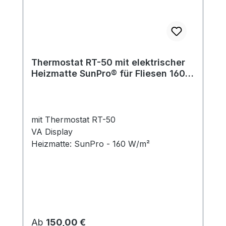
Thermostat RT-50 mit elektrischer
Heizmatte SunPro® für Fliesen 160
W/m²
mit Thermostat RT-50
VA Display
Heizmatte: SunPro - 160 W/m²
Regulärer Preis:
Ab
150,00 €