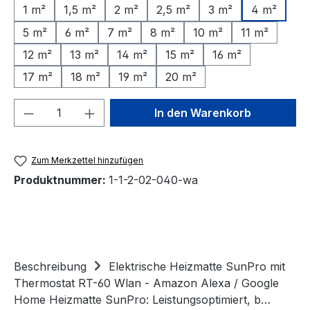
1 m²
1,5 m²
2 m²
2,5 m²
3 m²
4 m²
5 m²
6 m²
7 m²
8 m²
10 m²
11 m²
12 m²
13 m²
14 m²
15 m²
16 m²
17 m²
18 m²
19 m²
20 m²
Produkt Anzahl: Gib den gewünschten We
In den Warenkorb
Zum Merkzettel hinzufügen
Produktnummer:
1-1-2-02-040-wa
Beschreibung
Elektrische Heizmatte SunPro mit
Thermostat RT-60 Wlan - Amazon Alexa / Google
Home Heizmatte SunPro: Leistungsoptimiert, b…