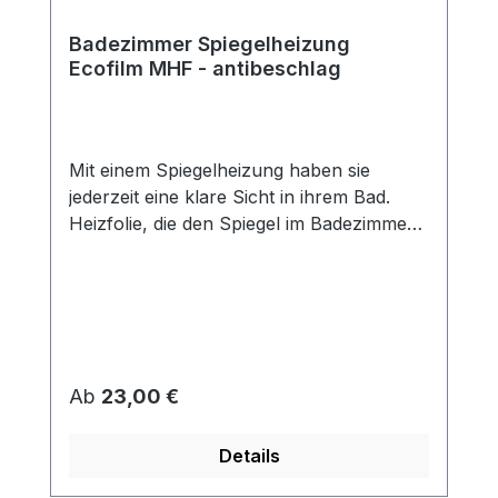
Badezimmer Spiegelheizung
Ecofilm MHF - antibeschlag
Mit einem Spiegelheizung haben sie
jederzeit eine klare Sicht in ihrem Bad.
Heizfolie, die den Spiegel im Badezimmer
vor Beschlagen schützt. Die Folien haben
Doppellaminierung (Schutz vor feuchter
Umgebung) und sind mit einer
selbstklebenden Fläche versehen, mit der
sie auf die Rückseite des Spiegels geklebt
werden. Die Spiegelheizfolie arbeitet mit
Regulärer Preis:
Ab
23,00 €
niedrigen Temperaturen. Eine Überhitzung
oder Beschädigung des Spiegels wird
Details
somit verhindert. Die Spiegelheizfolie ist
selbstklebend, dadurch schnelle einfache