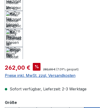
Verkaufspreis:
%
262,00 €
Regulärer Preis:
282,00 €
(7.09% gespart)
Preise inkl. MwSt. zzgl. Versandkosten
Sofort verfügbar, Lieferzeit: 2-3 Werktage
auswählen
Größe