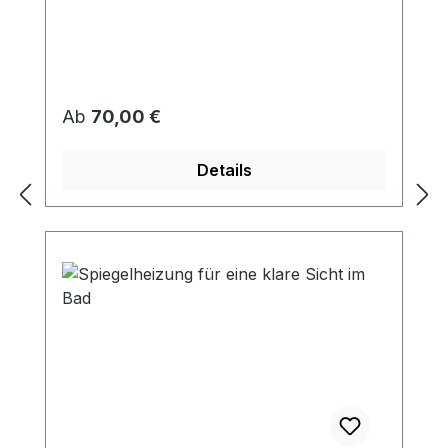
Regulärer Preis:
Ab
70,00 €
Details