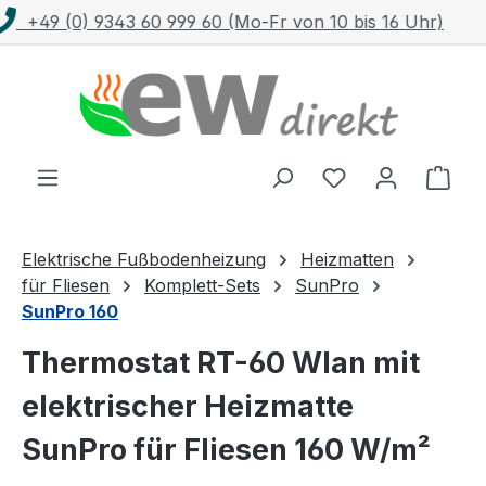
Kostenloser Versand mit DHL ab 100 €
Zum Hauptinhalt springen
Ware
Elektrische Fußbodenheizung
Heizmatten
für Fliesen
Komplett-Sets
SunPro
SunPro 160
Thermostat RT-60 Wlan mit
elektrischer Heizmatte
SunPro für Fliesen 160 W/m²