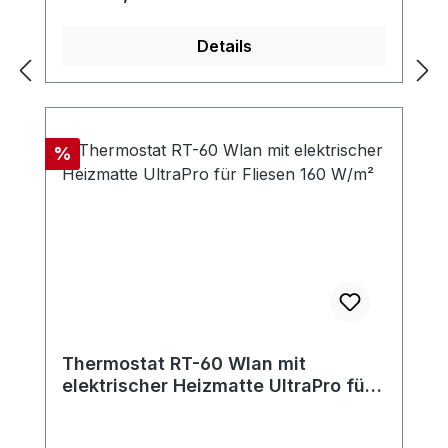
Details
Rabatt
%
Thermostat RT-60 Wlan mit
elektrischer Heizmatte UltraPro für
Fliesen 160 W/m²