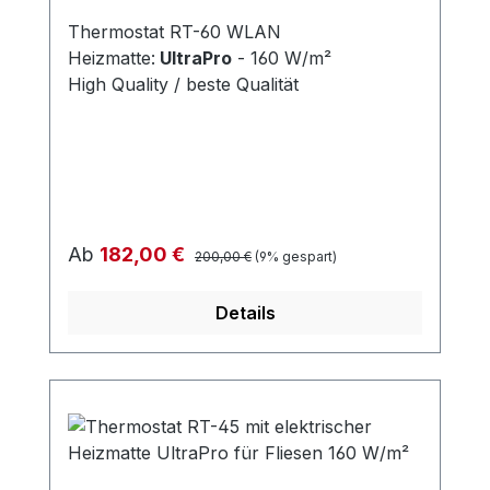
Thermostat RT-60 WLAN
Heizmatte:
UltraPro
- 160 W/m²
High Quality / beste Qualität
Regulärer Preis:
Verkaufspreis:
Ab
182,00 €
200,00 €
(9% gespart)
Details