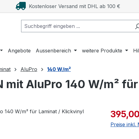
Kostenloser Versand mit DHL ab 100 €
Angebote
Aussenbereich
weitere Produkte
Hi
minat
AluPro
140 W/m²
it AluPro 140 W/m² für L
Verkaufspre
395,00
Preise inkl