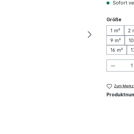
Sofort ve
ausw
Größe
1 m²
2 
9 m²
10
16 m²
1
Produkt
Zum Merkze
Produktnu