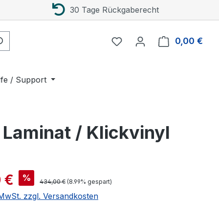
30 Tage Rückgaberecht
0,00 €
Ware
lfe / Support
aminat / Klickvinyl
is:
 €
%
Regulärer Preis:
434,00 €
(8.99% gespart)
. MwSt. zzgl. Versandkosten