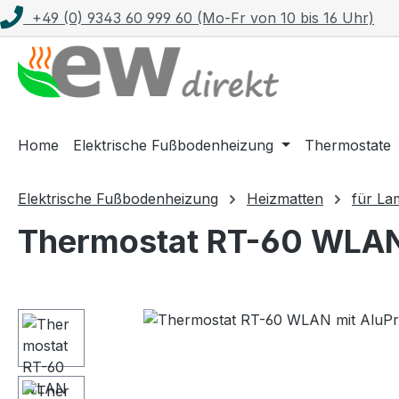
+49 (0) 9343 60 999 60 (Mo-Fr von 10 bis 16 Uhr)
m Hauptinhalt springen
Zur Suche springen
Zur Hauptnavigation springen
Home
Elektrische Fußbodenheizung
Thermostate
Elektrische Fußbodenheizung
Heizmatten
für La
Thermostat RT-60 WLAN m
Bildergalerie überspringen