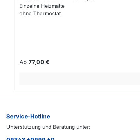
Einzelne Heizmatte
ohne Thermostat
Regulärer Preis:
Ab
77,00 €
Service-Hotline
Unterstützung und Beratung unter:
09343 60999 60