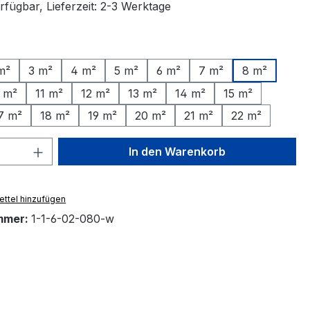
rfügbar, Lieferzeit: 2-3 Werktage
ählen
m²
3 m²
4 m²
5 m²
6 m²
7 m²
8 m²
 m²
11 m²
12 m²
13 m²
14 m²
15 m²
7 m²
18 m²
19 m²
20 m²
21 m²
22 m²
 Anzahl: Gib den gewünschten Wert ein 
In den Warenkorb
ttel hinzufügen
mmer:
1-1-6-02-080-w