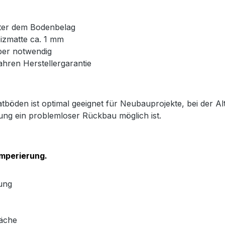
unter dem Bodenbelag
izmatte ca. 1 mm
ber notwendig
ahren Herstellergarantie
tböden ist optimal geeignet für Neubauprojekte, bei der 
gung ein problemloser Rückbau möglich ist.
mperierung.
ung
läche