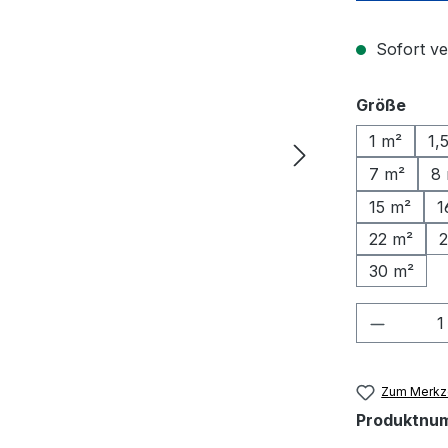
Sofort ve
ausw
Größe
1 m²
1,
7 m²
8
15 m²
1
22 m²
2
30 m²
Produkt
Zum Merkze
Produktnu