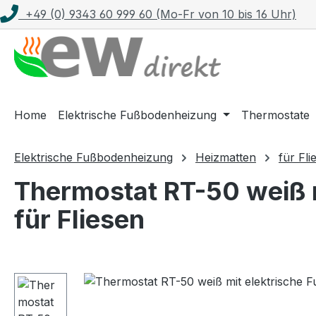
+49 (0) 9343 60 999 60 (Mo-Fr von 10 bis 16 Uhr)
m Hauptinhalt springen
Zur Suche springen
Zur Hauptnavigation springen
Home
Elektrische Fußbodenheizung
Thermostate
Elektrische Fußbodenheizung
Heizmatten
für Fli
Thermostat RT-50 weiß 
für Fliesen
Bildergalerie überspringen