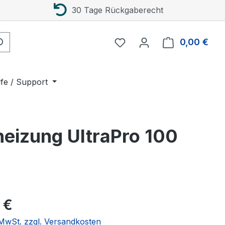
30 Tage Rückgaberecht
0,00 €
Ware
lfe / Support
eizung UltraPro 100
eis:
 €
. MwSt. zzgl. Versandkosten