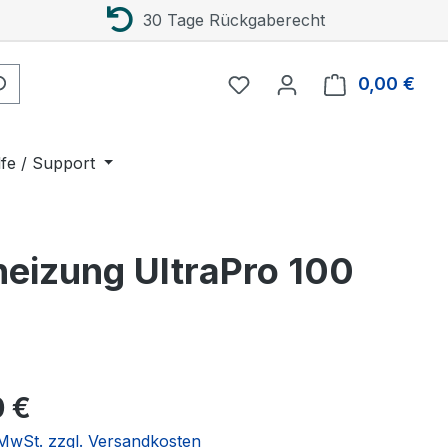
30 Tage Rückgaberecht
0,00 €
Ware
lfe / Support
eizung UltraPro 100
eis:
0 €
. MwSt. zzgl. Versandkosten