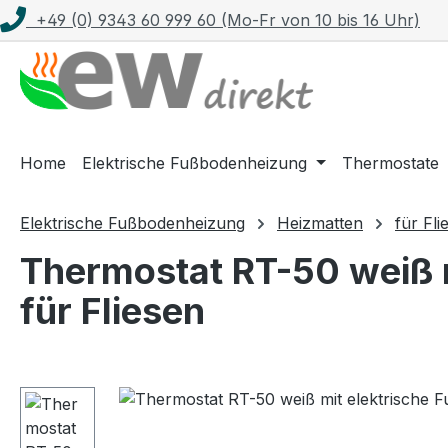
+49 (0) 9343 60 999 60 (Mo-Fr von 10 bis 16 Uhr)
m Hauptinhalt springen
Zur Suche springen
Zur Hauptnavigation springen
Home
Elektrische Fußbodenheizung
Thermostate
Elektrische Fußbodenheizung
Heizmatten
für Fli
Thermostat RT-50 weiß 
für Fliesen
Bildergalerie überspringen