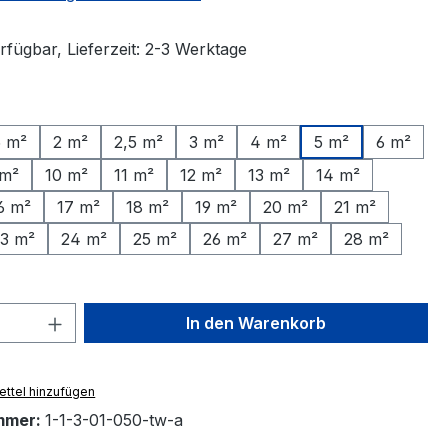
rfügbar, Lieferzeit: 2-3 Werktage
ählen
5 m²
2 m²
2,5 m²
3 m²
4 m²
5 m²
6 m²
 m²
10 m²
11 m²
12 m²
13 m²
14 m²
6 m²
17 m²
18 m²
19 m²
20 m²
21 m²
3 m²
24 m²
25 m²
26 m²
27 m²
28 m²
 Anzahl: Gib den gewünschten Wert ein 
In den Warenkorb
ttel hinzufügen
mmer:
1-1-3-01-050-tw-a