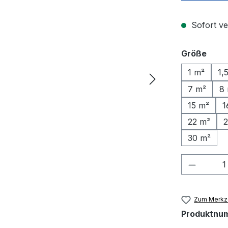
Sofort ve
ausw
Größe
1 m²
1,
7 m²
8
15 m²
1
22 m²
2
30 m²
Produkt
Zum Merkze
Produktnu