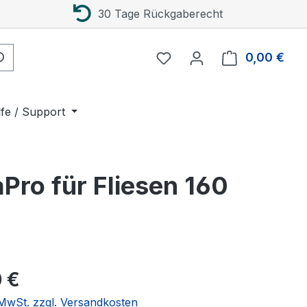
30 Tage Rückgaberecht
0,00 €
Ware
lfe / Support
Pro für Fliesen 160
eis:
 €
. MwSt. zzgl. Versandkosten