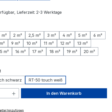
rfügbar, Lieferzeit: 2-3 Werktage
ählen
5 m²
2 m²
2,5 m²
3 m²
4 m²
5 m²
6 m²
 m²
9 m²
10 m²
11 m²
12 m²
13 m²
15 m²
16 m²
17 m²
18 m²
19 m²
20 m²
auswählen
t
ch schwarz
RT-50 touch weiß
 Anzahl: Gib den gewünschten Wert ein 
In den Warenkorb
ttel hinzufügen