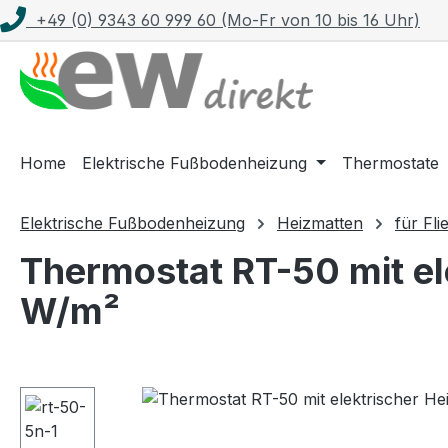
+49 (0) 9343 60 999 60 (Mo-Fr von 10 bis 16 Uhr)
m Hauptinhalt springen
Zur Suche springen
Zur Hauptnavigation springen
Home
Elektrische Fußbodenheizung
Thermostate
Elektrische Fußbodenheizung
Heizmatten
für Fli
Thermostat RT-50 mit ele
W/m²
Bildergalerie überspringen