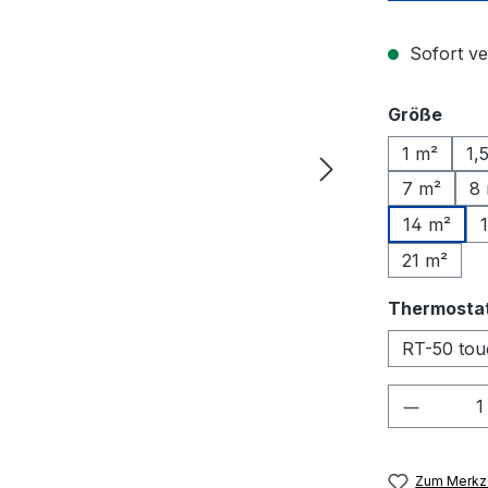
Sofort ve
ausw
Größe
1 m²
1,
7 m²
8
14 m²
21 m²
Thermosta
RT-50 tou
Produkt
Zum Merkze