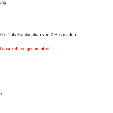
ung
20 m² als Kombination von 2 Heizmatten.
d ausreichend gedämmt ist.
²