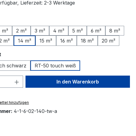
rfügbar, Lieferzeit: 2-3 Werktage
ählen
5 m²
2 m²
3 m²
4 m²
5 m²
6 m²
8 m²
2 m²
14 m²
15 m²
16 m²
18 m²
20 m²
auswählen
t
ch schwarz
RT-50 touch weiß
 Anzahl: Gib den gewünschten Wert ein 
In den Warenkorb
ttel hinzufügen
mmer:
4-1-6-02-140-tw-a