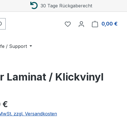
30 Tage Rückgaberecht
0,00 €
Ware
lfe / Support
Laminat / Klickvinyl
eis:
 €
. MwSt. zzgl. Versandkosten