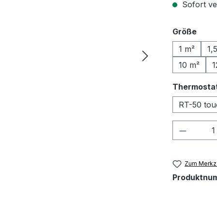
Sofort ve
ausw
Größe
1 m²
1,
10 m²
1
Thermosta
RT-50 tou
Produkt
Zum Merkze
Produktnu