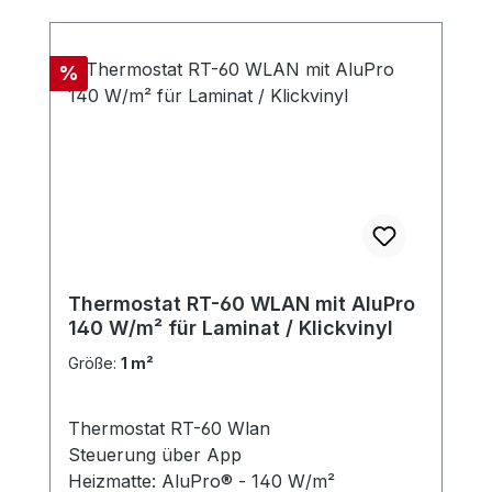
Rabatt
%
Thermostat RT-60 WLAN mit AluPro
140 W/m² für Laminat / Klickvinyl
Größe:
1 m²
Thermostat RT-60 Wlan
Steuerung über App
Heizmatte: AluPro® - 140 W/m²