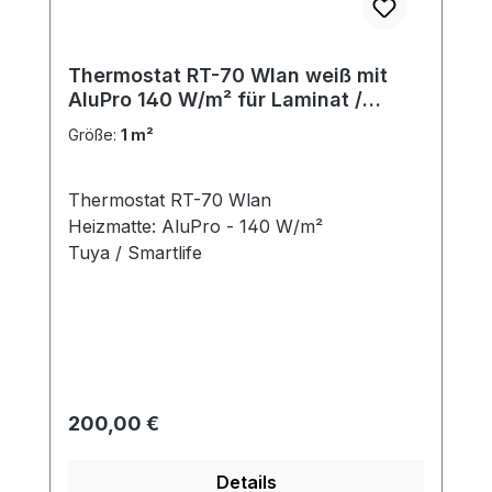
Thermostat RT-70 Wlan weiß mit
AluPro 140 W/m² für Laminat /
Klickvinyl
Größe:
1 m²
Thermostat RT-70 Wlan
Heizmatte: AluPro - 140 W/m²
Tuya / Smartlife
Regulärer Preis:
200,00 €
Details