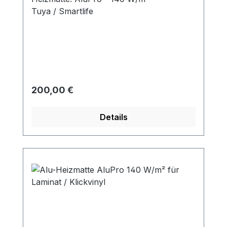
Tuya / Smartlife
Regulärer Preis:
200,00 €
Details