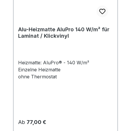
Alu-Heizmatte AluPro 140 W/m² für
Laminat / Klickvinyl
Heizmatte: AluPro® - 140 W/m²
Einzelne Heizmatte
ohne Thermostat
Regulärer Preis:
Ab
77,00 €