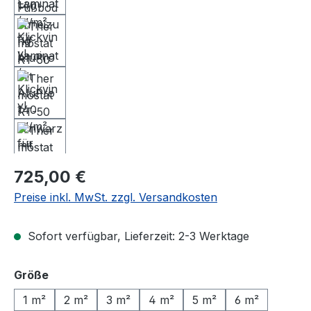
Regulärer Preis:
725,00 €
Preise inkl. MwSt. zzgl. Versandkosten
Sofort verfügbar, Lieferzeit: 2-3 Werktage
auswählen
Größe
1 m²
2 m²
3 m²
4 m²
5 m²
6 m²