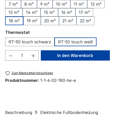
7 m²
8 m²
9 m²
10 m²
11 m²
12 m²
13 m²
14 m²
15 m²
16 m²
17 m²
18 m²
19 m²
20 m²
21 m²
22 m²
auswählen
Thermostat
RT-50 touch schwarz
RT-50 touch weiß
Produkt Anzahl: Gib den gewünschten We
In den Warenkorb
Zum Merkzettel hinzufügen
Produktnummer:
1-1-6-02-180-tw-a
Beschreibung
Elektrische Fußbodenheizung