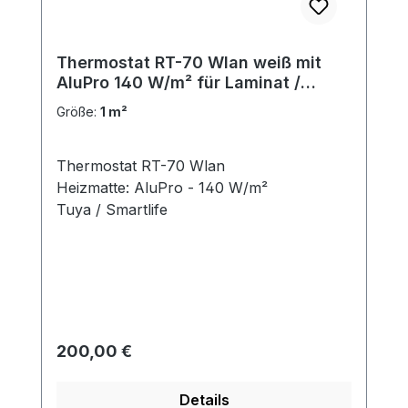
Thermostat RT-70 Wlan weiß mit
AluPro 140 W/m² für Laminat /
Klickvinyl
Größe:
1 m²
Thermostat RT-70 Wlan
Heizmatte: AluPro - 140 W/m²
Tuya / Smartlife
Regulärer Preis:
200,00 €
Details