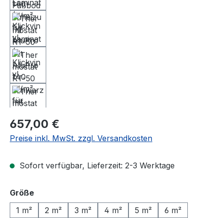
Regulärer Preis:
657,00 €
Preise inkl. MwSt. zzgl. Versandkosten
Sofort verfügbar, Lieferzeit: 2-3 Werktage
auswählen
Größe
1 m²
2 m²
3 m²
4 m²
5 m²
6 m²