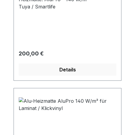
Tuya / Smartlife
Regulärer Preis:
200,00 €
Details