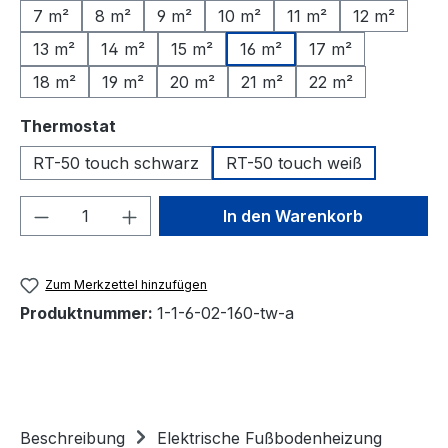
7 m²
8 m²
9 m²
10 m²
11 m²
12 m²
13 m²
14 m²
15 m²
16 m²
17 m²
18 m²
19 m²
20 m²
21 m²
22 m²
auswählen
Thermostat
RT-50 touch schwarz
RT-50 touch weiß
Produkt Anzahl: Gib den gewünschten We
In den Warenkorb
Zum Merkzettel hinzufügen
Produktnummer:
1-1-6-02-160-tw-a
Beschreibung
Elektrische Fußbodenheizung