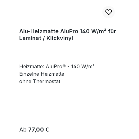
Alu-Heizmatte AluPro 140 W/m² für
Laminat / Klickvinyl
Heizmatte: AluPro® - 140 W/m²
Einzelne Heizmatte
ohne Thermostat
Regulärer Preis:
Ab
77,00 €