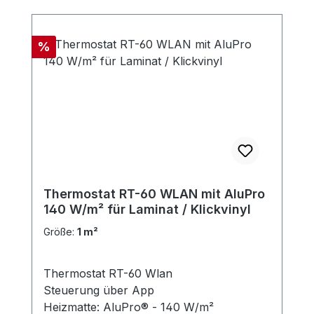
Rabatt
%
Thermostat RT-60 WLAN mit AluPro
140 W/m² für Laminat / Klickvinyl
Größe:
1 m²
Thermostat RT-60 Wlan
Steuerung über App
Heizmatte: AluPro® - 140 W/m²