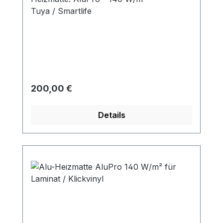
Tuya / Smartlife
Regulärer Preis:
200,00 €
Details