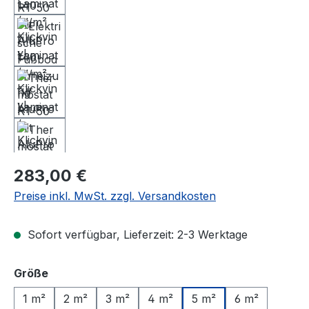
Regulärer Preis:
283,00 €
Preise inkl. MwSt. zzgl. Versandkosten
Sofort verfügbar, Lieferzeit: 2-3 Werktage
auswählen
Größe
1 m²
2 m²
3 m²
4 m²
5 m²
6 m²