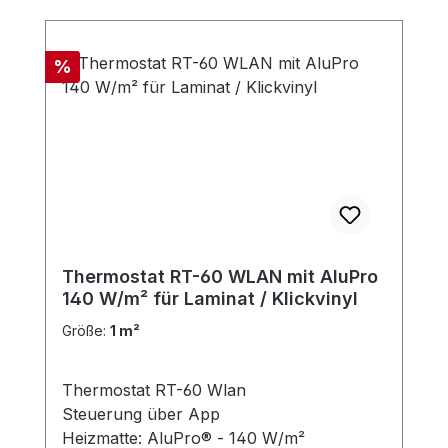
Rabatt
%
Thermostat RT-60 WLAN mit AluPro
140 W/m² für Laminat / Klickvinyl
Größe:
1 m²
Thermostat RT-60 Wlan
Steuerung über App
Heizmatte: AluPro® - 140 W/m²