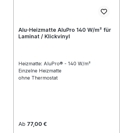
Alu-Heizmatte AluPro 140 W/m² für
Laminat / Klickvinyl
Heizmatte: AluPro® - 140 W/m²
Einzelne Heizmatte
ohne Thermostat
Regulärer Preis:
Ab
77,00 €