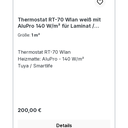
Thermostat RT-70 Wlan weiß mit
AluPro 140 W/m² für Laminat /
Klickvinyl
Größe:
1 m²
Thermostat RT-70 Wlan
Heizmatte: AluPro - 140 W/m²
Tuya / Smartlife
Regulärer Preis:
200,00 €
Details