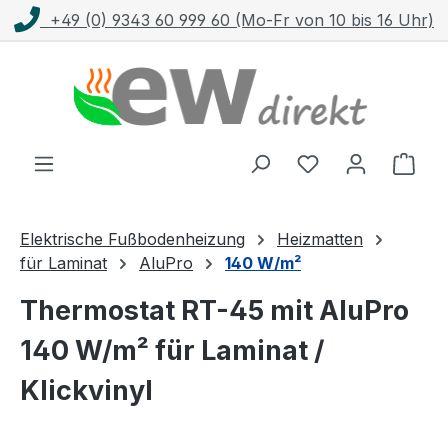
von 10 bis 16 Uhr)
Kostenloser Versand mit
Zum Hauptinhalt springen
Ware
Elektrische Fußbodenheizung
Heizmatten
für Laminat
AluPro
140 W/m²
Thermostat RT-45 mit AluPro
140 W/m² für Laminat /
Klickvinyl