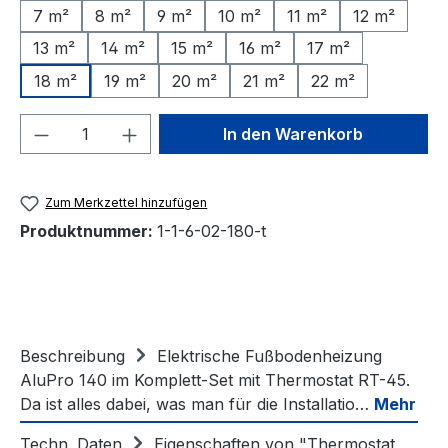
7 m²
8 m²
9 m²
10 m²
11 m²
12 m²
13 m²
14 m²
15 m²
16 m²
17 m²
18 m²
19 m²
20 m²
21 m²
22 m²
Produkt Anzahl: Gib den gewünschten We
In den Warenkorb
Zum Merkzettel hinzufügen
Produktnummer:
1-1-6-02-180-t
Beschreibung
Elektrische Fußbodenheizung
AluPro 140 im Komplett-Set mit Thermostat RT-45.
Da ist alles dabei, was man für die Installatio…
Mehr
Techn. Daten
Eigenschaften von "Thermostat