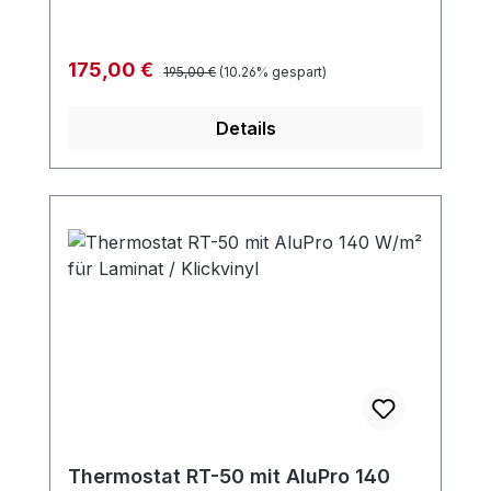
Regulärer Preis:
Verkaufspreis:
175,00 €
195,00 €
(10.26% gespart)
Details
Thermostat RT-50 mit AluPro 140