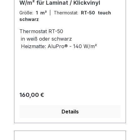
W/m² für Laminat / Klickvinyl
Größe:
1 m²
|
Thermostat:
RT-50 touch
schwarz
Thermostat RT-50
in weiß oder schwarz
Heizmatte: AluPro® - 140 W/m²
Regulärer Preis:
160,00 €
Details