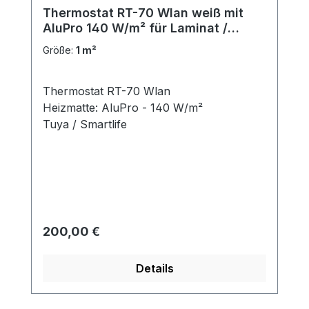
Thermostat RT-70 Wlan weiß mit
AluPro 140 W/m² für Laminat /
Klickvinyl
Größe:
1 m²
Thermostat RT-70 Wlan
Heizmatte: AluPro - 140 W/m²
Tuya / Smartlife
Regulärer Preis:
200,00 €
Details