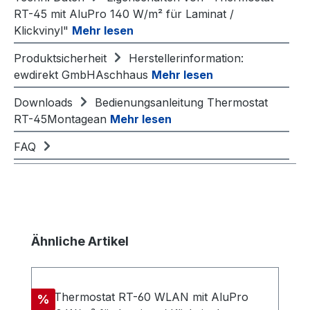
RT-45 mit AluPro 140 W/m² für Laminat /
Klickvinyl"
Mehr lesen
Produktsicherheit
Herstellerinformation:
ewdirekt GmbHAschhaus
Mehr lesen
Downloads
Bedienungsanleitung Thermostat
RT-45Montagean
Mehr lesen
FAQ
Produktgalerie überspringen
Ähnliche Artikel
Rabatt
%