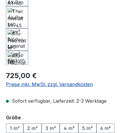
Regulärer Preis:
725,00 €
Preise inkl. MwSt. zzgl. Versandkosten
Sofort verfügbar, Lieferzeit: 2-3 Werktage
auswählen
Größe
1 m²
2 m²
3 m²
4 m²
5 m²
6 m²