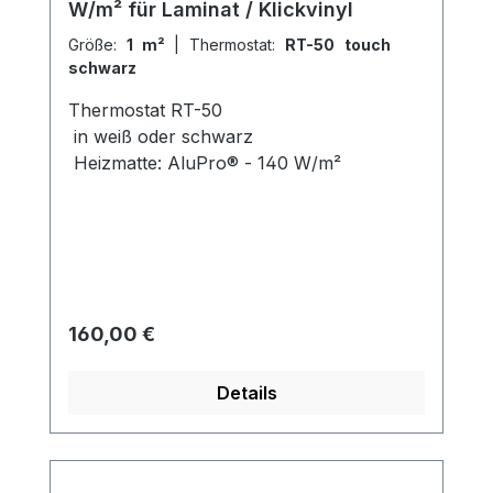
W/m² für Laminat / Klickvinyl
Größe:
1 m²
|
Thermostat:
RT-50 touch
schwarz
Thermostat RT-50
in weiß oder schwarz
Heizmatte: AluPro® - 140 W/m²
Regulärer Preis:
160,00 €
Details