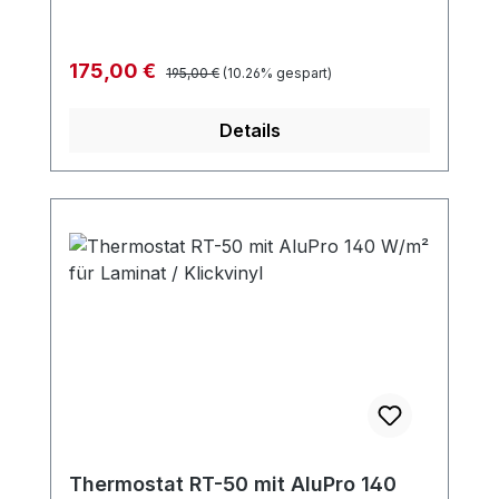
Regulärer Preis:
Verkaufspreis:
175,00 €
195,00 €
(10.26% gespart)
Details
Thermostat RT-50 mit AluPro 140