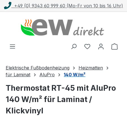
von 10 bis 16 Uhr)
Kostenloser Versand mit
Zum Hauptinhalt springen
Ware
Elektrische Fußbodenheizung
Heizmatten
für Laminat
AluPro
140 W/m²
Thermostat RT-45 mit AluPro
140 W/m² für Laminat /
Klickvinyl