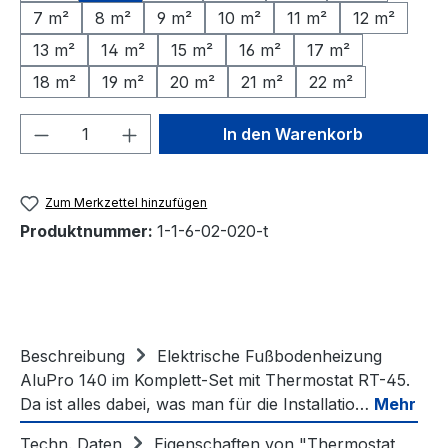
7 m²
8 m²
9 m²
10 m²
11 m²
12 m²
13 m²
14 m²
15 m²
16 m²
17 m²
18 m²
19 m²
20 m²
21 m²
22 m²
Produkt Anzahl: Gib den gewünschten We
In den Warenkorb
Zum Merkzettel hinzufügen
Produktnummer:
1-1-6-02-020-t
Beschreibung
Elektrische Fußbodenheizung
AluPro 140 im Komplett-Set mit Thermostat RT-45.
Da ist alles dabei, was man für die Installatio…
Mehr
Techn. Daten
Eigenschaften von "Thermostat