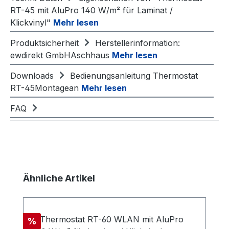
RT-45 mit AluPro 140 W/m² für Laminat /
Klickvinyl"
Mehr lesen
Produktsicherheit
Herstellerinformation:
ewdirekt GmbHAschhaus
Mehr lesen
Downloads
Bedienungsanleitung Thermostat
RT-45Montagean
Mehr lesen
FAQ
Produktgalerie überspringen
Ähnliche Artikel
Rabatt
%