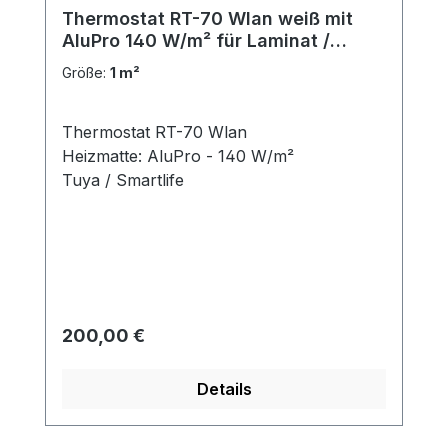
Thermostat RT-70 Wlan weiß mit
AluPro 140 W/m² für Laminat /
Klickvinyl
Größe:
1 m²
Thermostat RT-70 Wlan
Heizmatte: AluPro - 140 W/m²
Tuya / Smartlife
Regulärer Preis:
200,00 €
Details