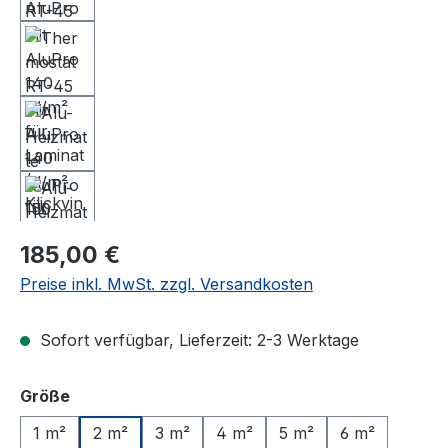
Regulärer Preis:
185,00 €
Preise inkl. MwSt. zzgl. Versandkosten
Sofort verfügbar, Lieferzeit: 2-3 Werktage
auswählen
Größe
1 m²
2 m²
3 m²
4 m²
5 m²
6 m²