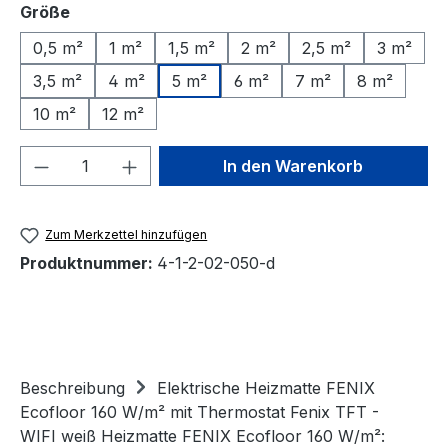
auswählen
Größe
0,5 m²
1 m²
1,5 m²
2 m²
2,5 m²
3 m²
3,5 m²
4 m²
5 m²
6 m²
7 m²
8 m²
10 m²
12 m²
Produkt Anzahl: Gib den gewünschten We
In den Warenkorb
Zum Merkzettel hinzufügen
Produktnummer:
4-1-2-02-050-d
Beschreibung
Elektrische Heizmatte FENIX
Ecofloor 160 W/m² mit Thermostat Fenix TFT -
WIFI weiß Heizmatte FENIX Ecofloor 160 W/m²: