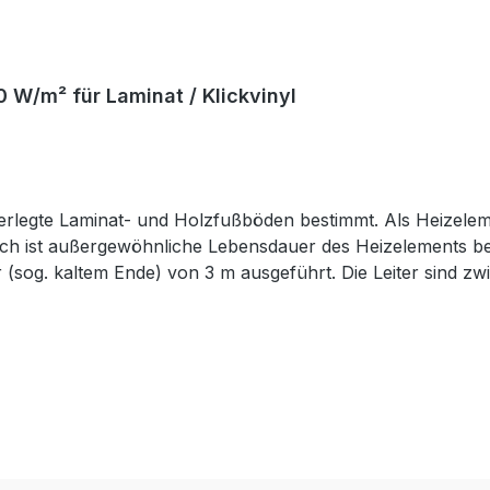
 W/m² für Laminat / Klickvinyl
egte Laminat- und Holzfußböden bestimmt. Als Heizelement
h ist außergewöhnliche Lebensdauer des Heizelements bei d
r (sog. kaltem Ende) von 3 m ausgeführt. Die Leiter sind z
eht, ist mit PE-Gewebe zwecks hoher mechanischer Widersta
rfolgt auf dieselbe Weise wie bei den üblichen Heizmatten.
ltlich. Das Thermostat kann in mehreren unterschiedlichen Modi b
er Thermostat eine bestimmte Temperatur halten soll. Manu
r wird für einen frei wählbaren Zeitraum eine frei wählbar