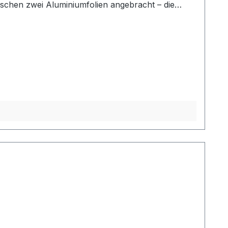
wischen zwei Aluminiumfolien angebracht – die
ndsfestigkeit verstärkt. Die Stärke der Matte
 AL-MAT 140 W/m² sind geeignet als Raumheizung und