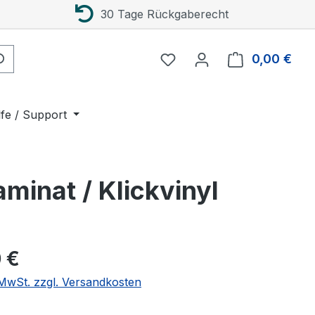
30 Tage Rückgaberecht
0,00 €
Ware
lfe / Support
minat / Klickvinyl
eis:
 €
. MwSt. zzgl. Versandkosten