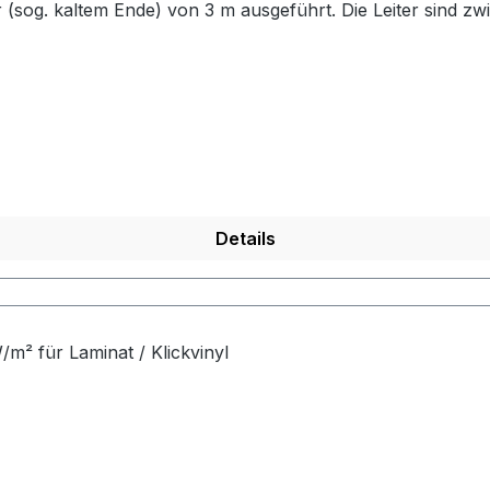
r (sog. kaltem Ende) von 3 m ausgeführt. Die Leiter sind z
eht, ist mit PE-Gewebe zwecks hoher mechanischer Widersta
rfolgt auf dieselbe Weise wie bei den üblichen Heizmatten.
Details