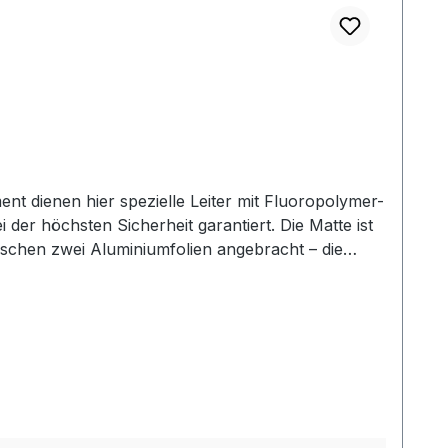
 dienen hier spezielle Leiter mit Fluoropolymer-
er höchsten Sicherheit garantiert. Die Matte ist
wischen zwei Aluminiumfolien angebracht – die
ndsfestigkeit verstärkt. Die Stärke der Matte
 AL-MAT 140 W/m² sind geeignet als Raumheizung und
etrieben werden: Programm-Modus:
eller Betrieb: der Thermostat hält dauerhaft die
e Temperatur gehalten. Frostschutz-Modus: beim