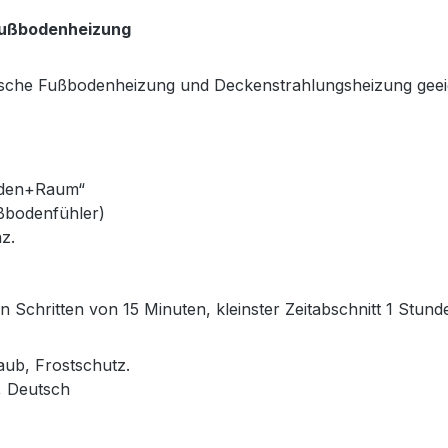
 Fußbodenheizung
ische Fußbodenheizung und Deckenstrahlungsheizung geei
boden+Raum“
ßbodenfühler)
z.
chritten von 15 Minuten, kleinster Zeitabschnitt 1 Stunde
aub, Frostschutz.
, Deutsch