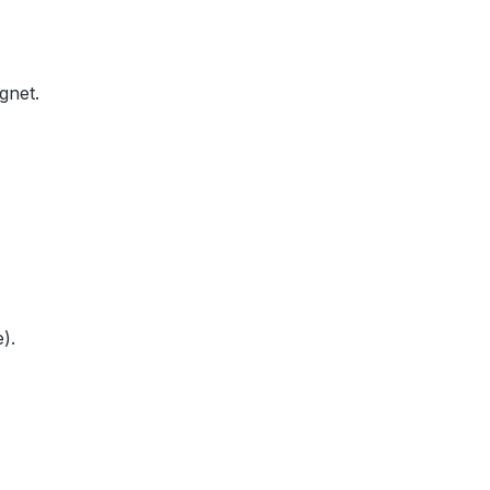
gnet.
).