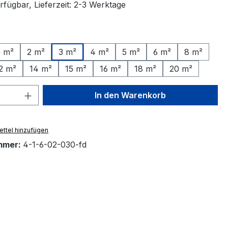
rfügbar, Lieferzeit: 2-3 Werktage
ählen
5 m²
2 m²
3 m²
4 m²
5 m²
6 m²
8 m²
2 m²
14 m²
15 m²
16 m²
18 m²
20 m²
 Anzahl: Gib den gewünschten Wert ein 
In den Warenkorb
ttel hinzufügen
mmer:
4-1-6-02-030-fd