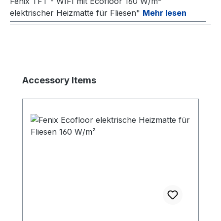
Fenix TFT - WIFI mit Ecofloor 160 W/m²
elektrischer Heizmatte für Fliesen"
Mehr lesen
Produktgalerie überspringen
Accessory Items