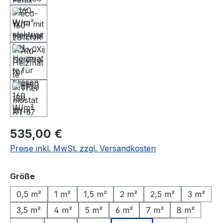
Regulärer Preis:
535,00 €
Preise inkl. MwSt. zzgl. Versandkosten
auswählen
Größe
0,5 m²
1 m²
1,5 m²
2 m²
2,5 m²
3 m²
3,5 m²
4 m²
5 m²
6 m²
7 m²
8 m²