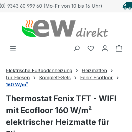
 16 Uhr)
Kostenloser Versand mit DHL ab 100
Zum Hauptinhalt springen
Ware
Elektrische Fußbodenheizung
Heizmatten
für Fliesen
Komplett-Sets
Fenix Ecofloor
160 W/m²
Thermostat Fenix TFT - WIFI
mit Ecofloor 160 W/m²
elektrischer Heizmatte für