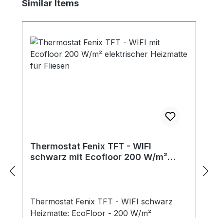
Produktgalerie überspringen
Similar Items
Thermostat Fenix TFT - WIFI
schwarz mit Ecofloor 200 W/m²
elektrischer Heizmatte für Fliesen
Thermostat Fenix TFT - WIFI schwarz
Heizmatte: EcoFloor - 200 W/m²