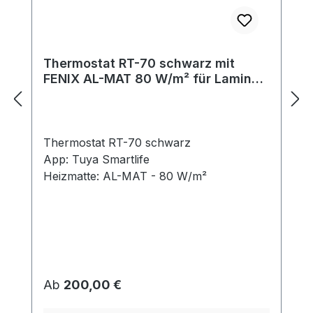
Thermostat RT-70 schwarz mit
FENIX AL-MAT 80 W/m² für Laminat
/ Klickvinyl
Thermostat RT-70 schwarz
App: Tuya Smartlife
Heizmatte: AL-MAT - 80 W/m²
Regulärer Preis:
Ab
200,00 €