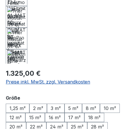
Regulärer Preis:
1.325,00 €
Preise inkl. MwSt. zzgl. Versandkosten
auswählen
Größe
1,25 m²
2 m²
3 m²
5 m²
8 m²
10 m²
12 m²
15 m²
16 m²
17 m²
18 m²
20 m²
22 m²
24 m²
25 m²
28 m²