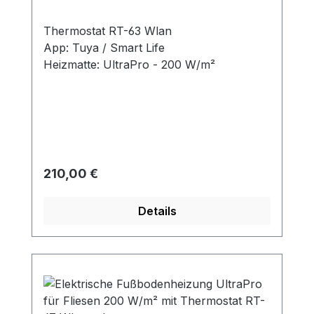
Thermostat RT-63 Wlan
App: Tuya / Smart Life
Heizmatte: UltraPro - 200 W/m²
Regulärer Preis:
210,00 €
Details