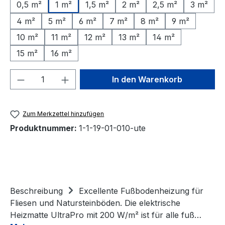
0,5 m²
1 m²
1,5 m²
2 m²
2,5 m²
3 m²
4 m²
5 m²
6 m²
7 m²
8 m²
9 m²
10 m²
11 m²
12 m²
13 m²
14 m²
15 m²
16 m²
Produkt Anzahl: Gib den gewünschten We
In den Warenkorb
Zum Merkzettel hinzufügen
Produktnummer:
1-1-19-01-010-ute
Beschreibung
Excellente Fußbodenheizung für
Fliesen und Natursteinböden. Die elektrische
Heizmatte UltraPro mit 200 W/m² ist für alle fuß…