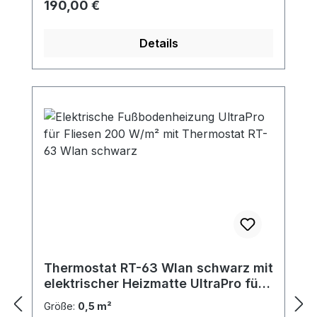
Regulärer Preis:
190,00 €
Details
Thermostat RT-63 Wlan schwarz mit
elektrischer Heizmatte UltraPro für
Fliesen 200 W/m²
Größe:
0,5 m²