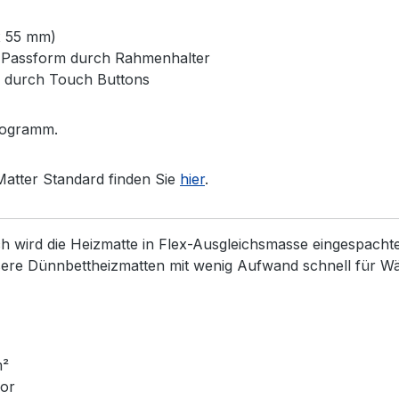
x 55 mm)
e Passform durch Rahmenhalter
g durch Touch Buttons
rogramm.
atter Standard finden Sie
hier
.
h wird die Heizmatte in Flex-Ausgleichsmasse eingespacht
nsere Dünnbettheizmatten mit wenig Aufwand schnell für 
m²
sor