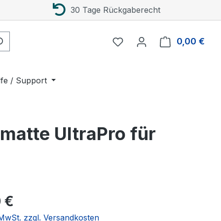
30 Tage Rückgaberecht
0,00 €
Ware
lfe / Support
matte UltraPro für
eis:
 €
. MwSt. zzgl. Versandkosten