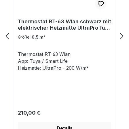
Thermostat RT-63 Wlan schwarz mit
elektrischer Heizmatte UltraPro für
Fliesen 200 W/m²
Größe:
0,5 m²
Thermostat RT-63 Wlan
App: Tuya / Smart Life
Heizmatte: UltraPro - 200 W/m²
Regulärer Preis:
210,00 €
Details