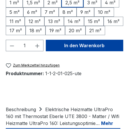
1 m²
1,5 m²
2 m²
2,5 m²
3 m²
4 m²
5 m²
6 m²
7 m²
8 m²
9 m²
10 m²
11 m²
12 m²
13 m²
14 m²
15 m²
16 m²
17 m²
18 m²
19 m²
20 m²
21 m²
Produkt Anzahl: Gib den gewünschten We
In den Warenkorb
Zum Merkzettel hinzufügen
Produktnummer:
1-1-2-01-025-ute
Beschreibung
Elektrische Heizmatte UltraPro
160 mit Thermostat Eberle UTE 3800 - Matter / Wifi
Heizmatte UltraPro 160: Leistungsoptimie…
Mehr