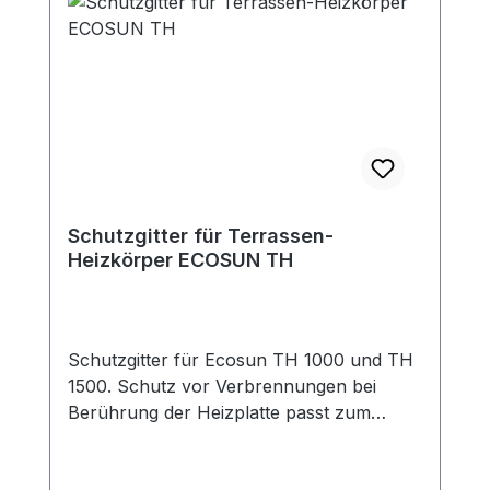
nicht direkten Witterungseinflüssen
ausgesetzt sind. Die Lieferung erfolgt
inklusive Montagebügeln mit 200 cm
Anschlusskabel und Stecker.
Terrassenheizer TH Typ Größe (mm)
Gewicht (kg) Leistung(W) Spannung (V)
Montagehöhe(m) TH 1000 1080 x 140 x
45 3,2 1000 230 mind. 1,8 TH 1500 1580 x
140 x 45 4,4 1500 230 mind. 1,8
Schutzgitter für Terrassen-
Heizkörper ECOSUN TH
Schutzgitter für Ecosun TH 1000 und TH
1500. Schutz vor Verbrennungen bei
Berührung der Heizplatte passt zum
Heizstrahler Ecosun TH Montage am
Terrassenstrahler Farbe: schwarz