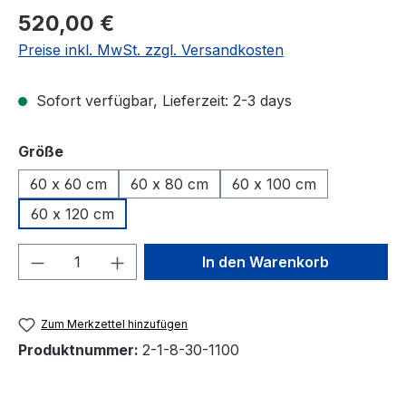
Regulärer Preis:
520,00 €
Preise inkl. MwSt. zzgl. Versandkosten
Sofort verfügbar, Lieferzeit: 2-3 days
auswählen
Größe
60 x 60 cm
60 x 80 cm
60 x 100 cm
60 x 120 cm
Produkt Anzahl: Gib den gewünschten We
In den Warenkorb
Zum Merkzettel hinzufügen
Produktnummer:
2-1-8-30-1100