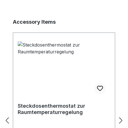
Produktgalerie überspringen
Accessory Items
Steckdosenthermostat zur
Raumtemperaturregelung