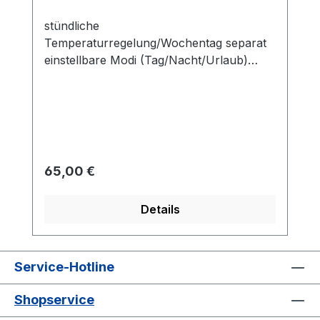
stündliche
Temperaturregelung/Wochentag separat
einstellbare Modi (Tag/Nacht/Urlaub)
Regelbereich 5–35 °C einfache, schnelle
Bedienung
Regulärer Preis:
65,00 €
Details
Service-Hotline
Shopservice