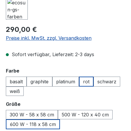
Regulärer Preis:
290,00 €
Preise inkl. MwSt. zzgl. Versandkosten
Sofort verfügbar, Lieferzeit: 2-3 days
auswählen
Farbe
basalt
graphite
platinum
rot
schwarz
weiß
auswählen
Größe
300 W - 58 x 58 cm
500 W - 120 x 40 cm
600 W - 118 x 58 cm