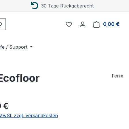
30 Tage Rückgaberecht
0,00 €
Ware
lfe / Support
Ecofloor
Fenix
eis:
 €
. MwSt. zzgl. Versandkosten