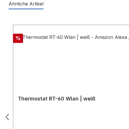
Ähnliche Artikel
Produktgalerie überspringen
Rabatt
%
Thermostat RT-60 Wlan | weiß