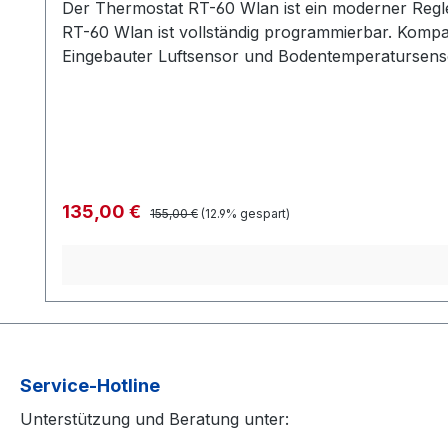
Der Thermostat RT-60 Wlan ist ein moderner Regle
RT-60 Wlan ist vollständig programmierbar. Kompa
Eingebauter Luftsensor und Bodentemperatursens
Aktivierung von Sensoren (1, 2, 1 + 2) Ferienpr
Fehlfunktionen des Sensors Automatische Bildschirmabschaltung Lieferumfang: Thermostat RT-60 Wlan
Bedienungsanleitung DE
Regulärer Preis:
Verkaufspreis:
135,00 €
155,00 €
(12.9% gespart)
Service-Hotline
Unterstützung und Beratung unter: