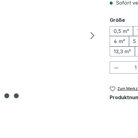
Sofort ve
ausw
Größe
0,5 m²
4 m²
5
13,3 m²
Produkt
Zum Merkze
Produktnu