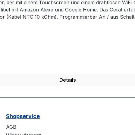
r, der mit einem Touchscreen und einem drahtlosen WiFi 
tibel mit Amazon Alexa und Google Home. Das Gerät erfüll
or (Kabel NTC 10 kOhm). Programmierbar An / aus Schal
ogramm Kindersicherung Manueller Modus WiFi-Steuerung ü
 Bodentemperatursensor 10 KOhm
Details
Shopservice
AGB