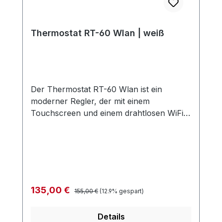
Thermostat RT-60 Wlan | weiß
Der Thermostat RT-60 Wlan ist ein
moderner Regler, der mit einem
Touchscreen und einem drahtlosen WiFi
4G-Steuermodul ausgestattet ist. Der
Thermostat RT-60 Wlan ist vollständig
programmierbar. Kompatibel mit Amazon
Alexa und Google Home. Das Gerät erfüllt
die Anforderungen der EU-Ökodesign-
Richtlinie. Eingebauter Luftsensor und
Regulärer Preis:
Verkaufspreis:
135,00 €
155,00 €
(12.9% gespart)
Bodentemperatursensor (Kabel NTC 10
kOhm). Programmierbar An / aus
Details
Schalter LCD-Touchscreen mit