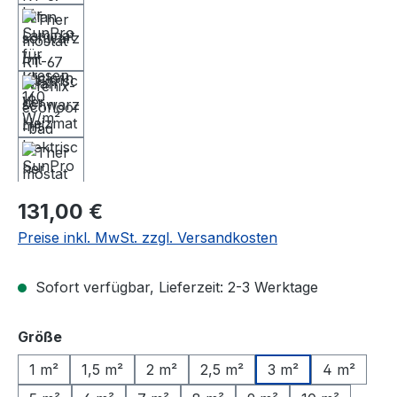
Regulärer Preis:
131,00 €
Preise inkl. MwSt. zzgl. Versandkosten
Sofort verfügbar, Lieferzeit: 2-3 Werktage
auswählen
Größe
1 m²
1,5 m²
2 m²
2,5 m²
3 m²
4 m²