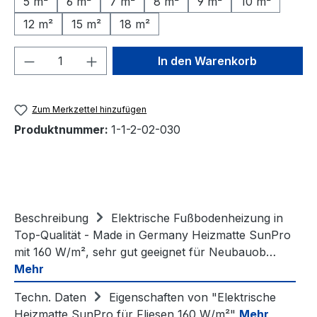
5 m²
6 m²
7 m²
8 m²
9 m²
10 m²
12 m²
15 m²
18 m²
Produkt Anzahl: Gib den gewünschten We
In den Warenkorb
Zum Merkzettel hinzufügen
Produktnummer:
1-1-2-02-030
Beschreibung
Elektrische Fußbodenheizung in
Top-Qualität - Made in Germany Heizmatte SunPro
mit 160 W/m², sehr gut geeignet für Neubauob…
Mehr
Techn. Daten
Eigenschaften von "Elektrische
Heizmatte SunPro für Fliesen 160 W/m²"
Mehr