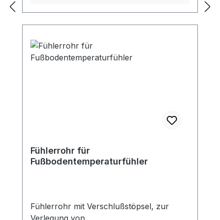
Hintergrundbeleuchtung Aktivierung von
Sensoren (1, 2, 1 + 2) Ferienprogramm
Kindersicherung Manueller Modus WiFi-
Steuerung über mobile App
Frostschutzfunktion Anzeige für
Fehlfunktionen des Sensors Automatische
Bildschirmabschaltung Lieferumfang:
Thermostat RT-60 Wlan
Bodentemperatursensor 10 KOhm
Bedienungsanleitung DE
Fühlerrohr für
Fußbodentemperaturfühler
Fühlerrohr mit Verschlußstöpsel, zur
Verlegung von