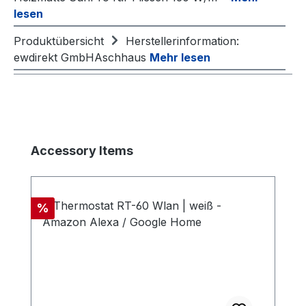
lesen
Produktübersicht
Herstellerinformation:
ewdirekt GmbHAschhaus
Mehr lesen
Produktgalerie überspringen
Accessory Items
Rabatt
%