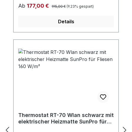
Regulärer Preis:
Verkaufspreis:
Ab
177,00 €
195,00 €
(9.23% gespart)
Details
Thermostat RT-70 Wlan schwarz mit
elektrischer Heizmatte SunPro für
Fliesen 160 W/m²