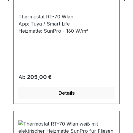
Thermostat RT-70 Wlan
App: Tuya / Smart Life
Heizmatte: SunPro - 160 W/m²
Regulärer Preis:
Ab
205,00 €
Details