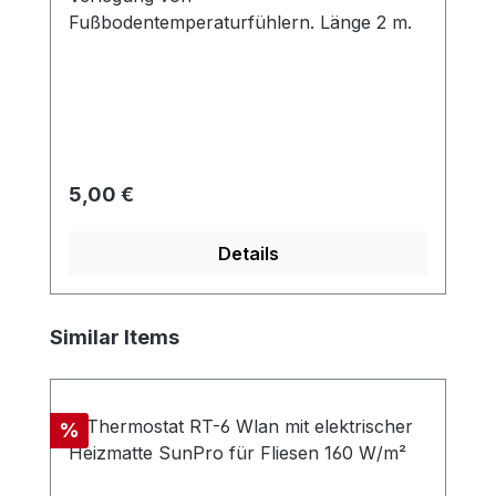
Fußbodentemperaturfühlern. Länge 2 m.
Regulärer Preis:
5,00 €
Details
Produktgalerie überspringen
Similar Items
Rabatt
%