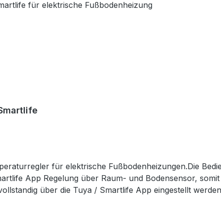
Smartlife
eraturregler für elektrische Fußbodenheizungen.Die Bedi
artlife App Regelung über Raum- und Bodensensor, somit o
tandig über die Tuya / Smartlife App eingestellt werden. 
 Alexa und Google Home. Das Gerät erfüllt die Anforderungen 
n / aus Schalter farbiges VA Display mit Hintergrundbeleuchtung