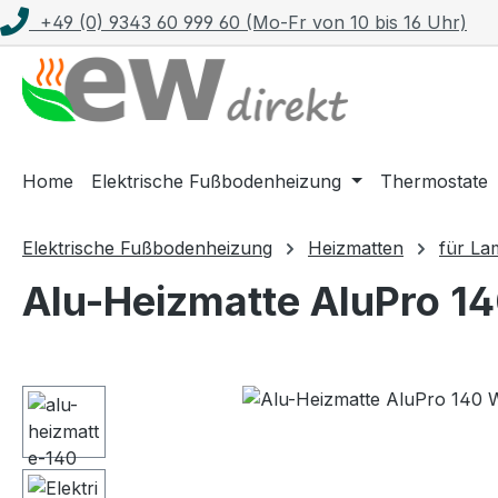
+49 (0) 9343 60 999 60 (Mo-Fr von 10 bis 16 Uhr)
m Hauptinhalt springen
Zur Suche springen
Zur Hauptnavigation springen
Home
Elektrische Fußbodenheizung
Thermostate
Elektrische Fußbodenheizung
Heizmatten
für La
Alu-Heizmatte AluPro 14
Bildergalerie überspringen