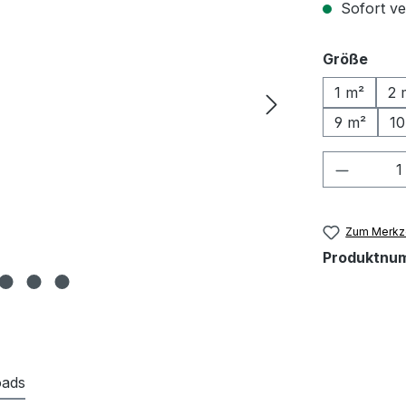
Sofort ve
ausw
Größe
1 m²
2 
9 m²
10
Produkt
Zum Merkze
Produktnu
ads