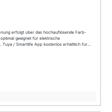
enung erfolgt über das hochauflösende Farb-
ptimal geeignet für elektrische
Tuya / Smartlife App kostenlos erhältlich für
der EU-Ökodesign-Richtlinie. Eingebauter
CD-Touchscreen mit Hintergrundbeleuchtung
ya / Smartlife Frostschutzfunktion Anzeige für
atische Nutzung durch Programmierung des
Tag.Es gibt drei programmierbare Modi: 5+2, 6+1
Durchmesser von 68 mm. Lieferumfang: