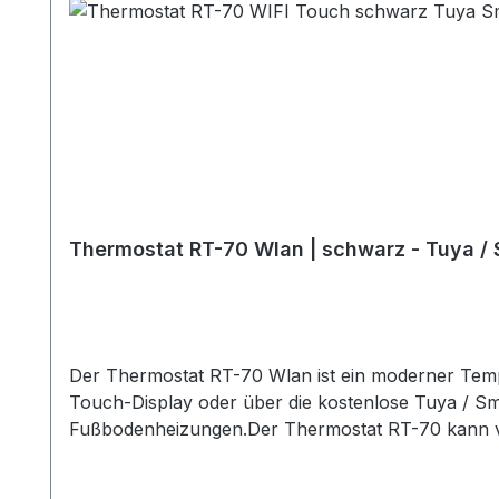
Thermostat RT-70 Wlan | schwarz - Tuya / 
Der Thermostat RT-70 Wlan ist ein moderner Temp
Touch-Display oder über die kostenlose Tuya / Sm
Fußbodenheizungen.Der Thermostat RT-70 kann volls
Apple IOS und Google Android. Kompatibel mit Amazon
Luftsensor und Bodentemperatursensor (Kabel NTC 10 kOhm). Wochenprogrammierung A