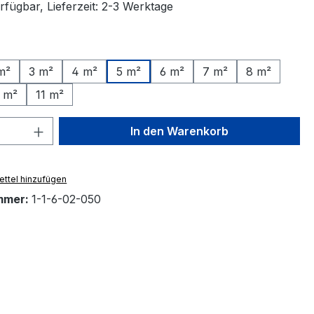
rfügbar, Lieferzeit: 2-3 Werktage
ählen
m²
3 m²
4 m²
5 m²
6 m²
7 m²
8 m²
 m²
11 m²
 Anzahl: Gib den gewünschten Wert ein 
In den Warenkorb
ttel hinzufügen
mmer:
1-1-6-02-050