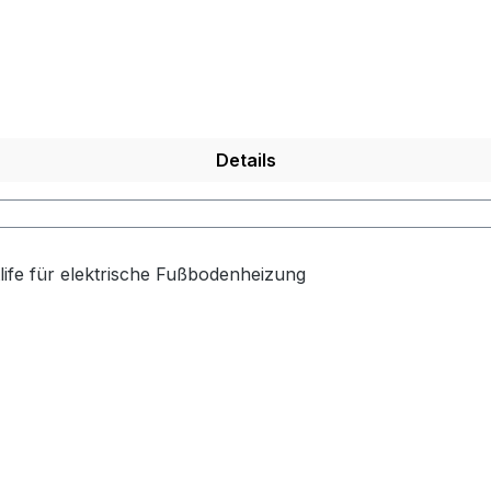
herung Manueller Modus WiFi-Steuerung über mobile App Tu
tion
jederzeitbeibehalten wird. WochenprogrammierungVollautom
gige Programmierung der Heizzeiten mit 6 Ereignissen pro 
ats RT-70 erfolgt in Standard Unterputz-Schalterdosen, 
10 KOhm Bedienungsanleitung DE
Details