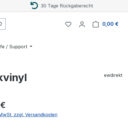
30 Tage Rückgaberecht
0,00 €
Ware
lfe / Support
kvinyl
ewdirekt
eis:
 €
. MwSt. zzgl. Versandkosten