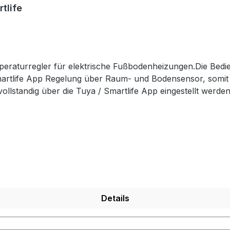
tlife
eraturregler für elektrische Fußbodenheizungen.Die Bedi
artlife App Regelung über Raum- und Bodensensor, somit o
tandig über die Tuya / Smartlife App eingestellt werden. 
 Alexa und Google Home. Das Gerät erfüllt die Anforderungen 
TC 10 kOhm). Wochenprogrammierung An / aus Schalter L
herung Manueller Modus WiFi-Steuerung über mobile App Tu
tion
jederzeitbeibehalten wird. WochenprogrammierungVollautom
gige Programmierung der Heizzeiten mit 6 Ereignissen pro 
ats RT-70 erfolgt in Standard Unterputz-Schalterdosen, 
10 KOhm Bedienungsanleitung DE
Details